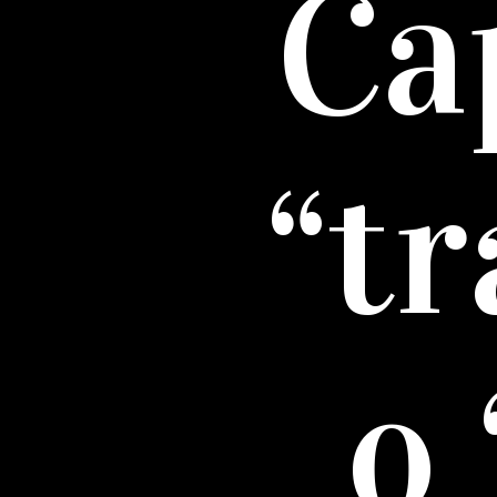
Ca
“tr
o