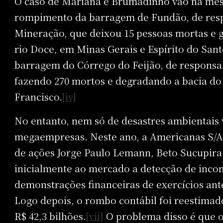
O caso de Mariana e Brumadinho vão na mes
rompimento da barragem de Fundão, de res
Mineração, que deixou 15 pessoas mortas e 
rio Doce, em Minas Gerais e Espírito do San
barragem do Córrego do Feijão, de responsa
fazendo 270 mortos e degradando a bacia do
Francisco.
[iv]
No entanto, nem só de desastres ambientais 
megaempresas. Neste ano, a Americanas S/A
de ações Jorge Paulo Lemann, Beto Sucupira 
inicialmente ao mercado a detecção de incon
demonstrações financeiras de exercícios ant
Logo depois, o rombo contábil foi reestimado
R$ 42,3 bilhões.
[vii]
O problema disso é que 