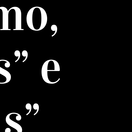
mo,
s” e
s”