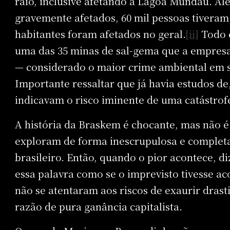
raio, inclusive afetando a Lagoa Mundaú. Al
gravemente afetados, 60 mil pessoas tiveram 
habitantes foram afetados no geral.
[ii]
Todo e
uma das 35 minas de sal-gema que a empres
— considerado o maior crime ambiental em s
Importante ressaltar que já havia estudos d
indicavam o risco iminente de uma catástrof
A história da Braskem é chocante, mas não 
exploram de forma inescrupulosa e completa
brasileiro. Então, quando o pior acontece, 
essa palavra como se o imprevisto tivesse a
não se atentaram aos riscos de exaurir dras
razão de pura ganância capitalista.