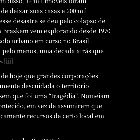
ém disso, 14 mil imóveis foram
de deixar suas casas e 200 mil
sse desastre se deu pelo colapso de
a Braskem vem explorando desde 1970
olo urbano em curso no Brasil.
e, pelo menos, uma década atrás que
e.
[iii]
é de hoje que grandes corporações
mente descuidada o território
dizem que foi uma “tragédia”. Nomeiam
contecido, em vez de assumirem que
ticamente recursos de certo local em