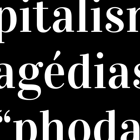
pitalis
agédia
 “phoda