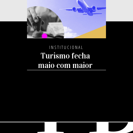
INSTITUCIONAL
Turismo fecha
maio com maior
t
faturamento da
história para o
mês