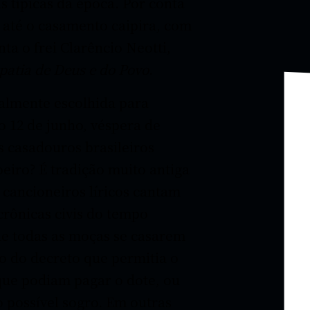
s típicas da época. Por conta
e até o casamento caipira, com
ta o frei Clarêncio Neotti,
patia de Deus e do Povo
.
ialmente escolhida para
o 12 de junho, véspera de
 casadouros brasileiros
iro? É tradição muito antiga
cancioneiros líricos cantam
crônicas civis do tempo
de todas as moças se casarem
ão do decreto que permitia o
que podiam pagar o dote, ou
 possível sogro. Em outras