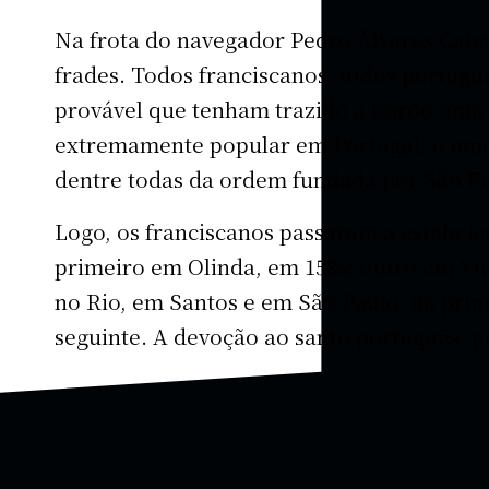
Na frota do navegador Pedro Álvares Cabra
frades. Todos franciscanos, todos portugu
provável que tenham trazido a bordo uma 
extremamente popular em Portugal, e uma
dentre todas da ordem fundada por São Fr
Logo, os franciscanos passaram a estabele
primeiro em Olinda, em 1585; outro em Vit
no Rio, em Santos e em São Paulo, na pri
seguinte. A devoção ao santo português, p