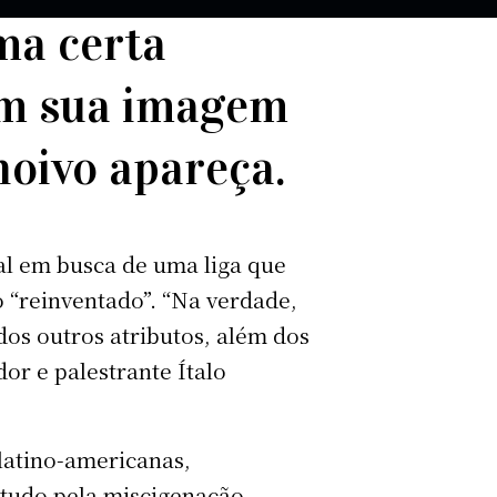
ma certa
tem sua imagem
noivo apareça.
al em busca de uma liga que
 “reinventado”. “Na verdade,
ados outros atributos, além dos
or e palestrante Ítalo
 latino-americanas,
etudo pela miscigenação