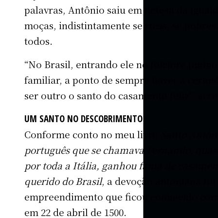
palavras, Antônio saiu em defesa da iguald
moças, indistintamente se ricas, se pobres
todos.
“No Brasil, entrando ele no folclore juni
familiar, a ponto de sempre haver a cerim
ser outro o santo do casamento feliz”, acre
UM SANTO NO DESCOBRIMENTO
Conforme conto no meu livro
Santo Antôni
português que se chamava Fernando, quase
por toda a Itália, ganhou fama de casament
querido do Brasil
, a devoção antoniana foi 
empreendimento que ficou conhecido como
em 22 de abril de 1500.