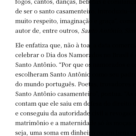
fogos, cantos, danças, bebidas e comilança
de ser o santo casamenteiro, introduziu-s
muito respeito, imaginação e graça”, comen
autor de, entre outros,
Santo Antônio, Sim
Ele enfatiza que, não à toa, a data comerc
celebrar o Dia dos Namorados no Brasil é 
Santo Antônio. “Por que os namorados e os
escolheram Santo Antônio como seu padroe
do mundo português. Poetas, trovadores e 
Santo Antônio casamenteiro”, pontua. “As 
contam que ele saiu em defesa do direito 
e conseguiu da autoridade civil a revogaç
matrimônio e a maternidade só às moças 
seja, uma soma em dinheiro ou em bens ao