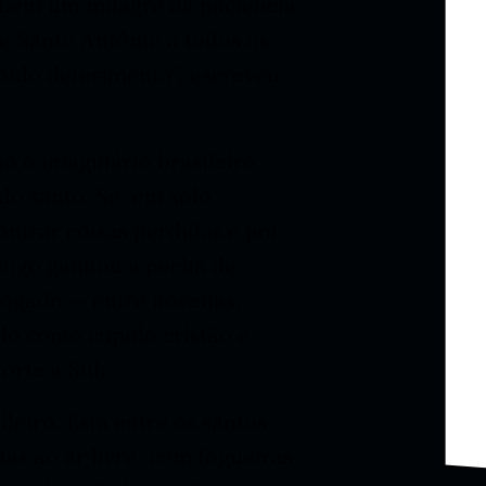
mbém um milagre da paciência
e Santo Antônio a todos os
ápido deferimento”, escreveu
 o imaginário brasileiro
do santo. Se, em solo
ontrar coisas perdidas e por
e logo ganhou a pecha de
rogado — entre novenas,
ido como cupido cristão e
rte a Sul.
leiro. Está entre os santos
as ao ar livre, com fogueiras,