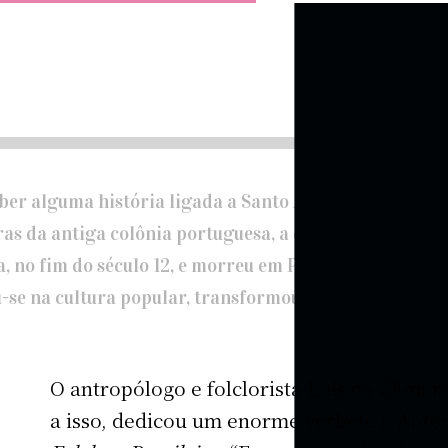
aber alguma história ligada a Santo Antônio. Basta ser
rras da antiga colônia portuguesa, a devoção ao frade
, no fim do século 12, e morreu em Pádua, em 1231, tr
iu-se na cultura popular, transformou-se em tradição.
O antropólogo e folclorista Luís da Câmara
a isso, dedicou um enorme verbete a Antô