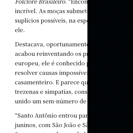
Folclore Brasileiro
. “Encontrar noivo é ta
incrível. As moças submetem as imagens d
suplícios possíveis, na esperança de um r
ele.
Destacava, oportunamente, a maneira como
acabou reinventando os próprios poderes 
europeu, ele é conhecido por ajudar a enc
resolver causas impossíveis, no Brasil, el
casamenteiro. E parece que não se faz de 
trezenas e simpatias, consta que tenha ag
unido um sem-número de pombinhos de No
“Santo Antônio entrou para o folclore brasi
juninos, com São João e São Pedro, das fest