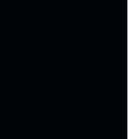
ade de direitos de todas as
. Porque o amor é direito de
no, que é extremamente
ônia do ‘casamento’, não podia
scenta Neotti.
o: A história do intelectual
 morreu na África, pregou
eiro e se tornou o santo mais
trazida ao Brasil já no
 o Descobrimento, ou seja,