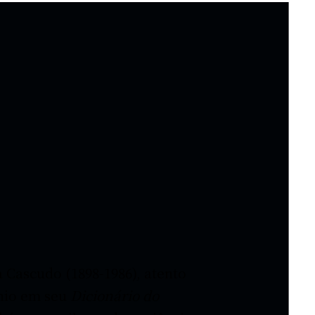
anscendeu
 Cascudo (1898-1986), atento
nio em seu
Dicionário do