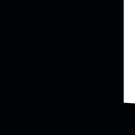
l (1467-1520) vieram oito
eses. Portanto, é altamente
imagem do santo, já então
 das figuras mais importantes
ancisco.
cer conventos no Brasil — o
ória, fundado em 1591; depois
meira metade do século
ortanto, estava consolidada.