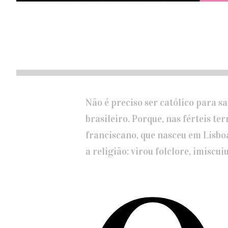
Não é preciso ser católico para s
brasileiro. Porque, nas férteis te
franciscano, que nasceu em Lisboa
a religião: virou folclore, imiscu