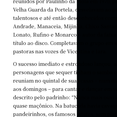
reunidos por Paulinho da Viola em 1970, p
Velha Guarda da Portela, desvelavam ao p
talentosos e até então desconhecidos comp
Andrade, Manaceia, Mijinha, Chico Santana
Lonato, Rufino e Monarco – autor da faix
título ao disco. Completavam o grupo em s
pastoras nas vozes de Vicentina e Iara.
O sucesso imediato e estrondoso lançou, ao
personagens que sequer tinham o samba co
reuniam no quintal de suas casas – num di
aos domingos – para cantar e dançar em ve
descrito pelo padrinho: “Nunca mais ouvi 
quase maçônico. Na batucada havia cavaqu
pandeirinhos, os famosos adufes, sem plat