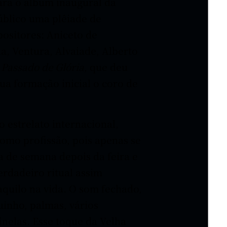
ara o álbum inaugural da
úblico uma plêiade de
ositores: Aniceto de
, Ventura, Alvaiade, Alberto
a
Passado de Glória
, que deu
ua formação inicial o coro de
 estrelato internacional,
mo profissão, pois apenas se
a de semana depois da feira e
rdadeiro ritual assim
aquilo na vida. O som fechado,
inho, palmas, vários
inelas. Esse toque da Velha