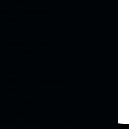
ão agrícola
] aos portugueses
ureira começaram a se
das estações da Estrada de
batizada em 1917 com o nome
buído também ao bairro que se
rias: aos ex-escravos que ali
ra somaram-se moradores do
0 pelas reformas urbanas
 Passos.
egro de nome Paulo Benjamim
mba como Paulo da Portela,
ia como símbolo e as cores