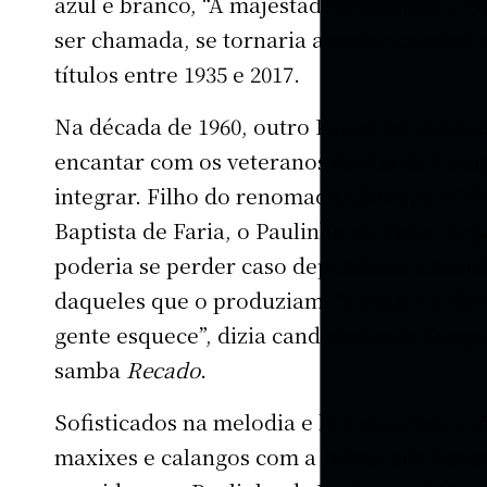
azul e branco, “A majestade do Samba”, c
ser chamada, se tornaria a maior campeã d
títulos entre 1935 e 2017.
Na década de 1960, outro Paulo deixaria s
encantar com os veteranos da Ala de Comp
integrar. Filho do renomado violonista Cés
Baptista de Faria, o Paulinho da Viola, d
poderia se perder caso dependesse exclu
daqueles que o produziam. “A maioria do
gente esquece”, dizia candidamente Casqu
samba
Recado
.
Sofisticados na melodia e líricos na letra,
maxixes e calangos com a rebuscada harm