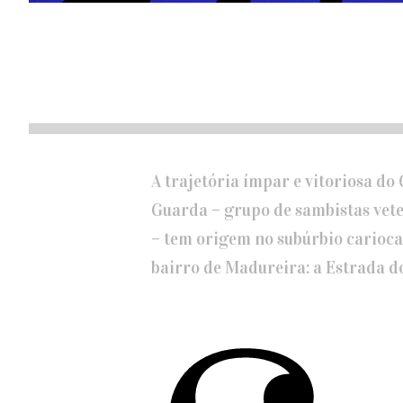
A trajetória ímpar e vitoriosa do
Guarda – grupo de sambistas vete
– tem origem no subúrbio carioca
bairro de Madureira: a Estrada d