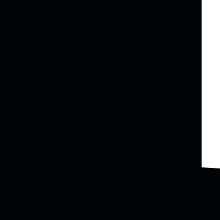
ulinho da Viola.
 da Velha Guarda, Clara
risienses tanto da Cité de La
te, para as quais a troupe se
neiro viveu momentos
rto CD do grupo,
Tudo Azul
,
to pelo repórter Hugo
elhos, como todos sabem, são
etos e morarem em bairro
nte as pessoas mais infelizes
úsica que faz, a Velha
 de civilização”.