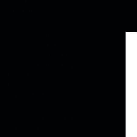
omo carinhosamente passou a
o carnaval carioca, com 22
ua marca na escola, ao se
ositores que acabara de
ar Faria, o jovem Paulo César
eparou-se com um tesouro que
sivamente da memória
s sambas vai embora porque a
inha, parceiro de Paulinho no
 mesclando o sabor rural de
onia do chorinho, os sambas