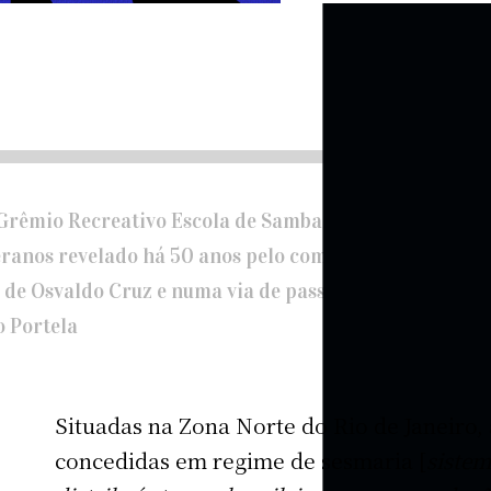
 Grêmio Recreativo Escola de Samba Portela e de sua V
ranos revelado há 50 anos pelo compositor Paulinho 
 de Osvaldo Cruz e numa via de passagem que o liga a
o Portela
Situadas na Zona Norte do Rio de Janeiro, 
concedidas em regime de sesmaria [
sistem