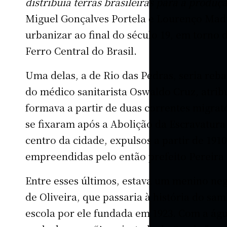
distribuía terras brasileiras para a produç
Miguel Gonçalves Portela e Lourenço Mad
urbanizar ao final do século 19, em torno 
Ferro Central do Brasil.
Uma delas, a de Rio das Pedras, seria re
do médico sanitarista Oswaldo Cruz, atri
formava a partir de duas correntes migrató
se fixaram após a Abolição da Escravatu
centro da cidade, expulsos a partir de 191
empreendidas pelo então prefeito Pereira
Entre esses últimos, estava um menino n
de Oliveira, que passaria à história do sa
escola por ele fundada em 1923. Com a águ