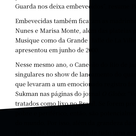
Guarda nos deixa embevecidos”, resume Pa
Embevecidas também ficaram as madrinhas
Nunes e Marisa Monte, além das plateias pa
Musique como da Grande Halle de La Villet
apresentou em junho de 2000.
Nesse mesmo ano, o Canecão do Rio de Ja
singulares no show de lançamento do qua
que levaram a um emocionado registro fei
Sukman nas páginas do jornal
O Globo
: “V
tratados como lixo no Brasil. Se forem pr
pobre e periférico, então, são potencialme
do mundo. Por isso, além da grandeza da m
Guarda da Portela é antes de tudo uma aula