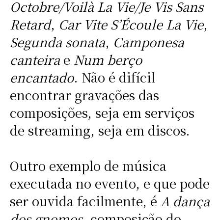
Octobre/Voilà La Vie/Je Vis Sans
Retard
,
Car Vite S’Écoule La Vie
,
Segunda sonata
,
Camponesa
canteira
e
Num berço
encantado
. Não é difícil
encontrar gravações das
composições, seja em serviços
de streaming, seja em discos.
Outro exemplo de música
executada no evento, e que pode
ser ouvida facilmente, é
A dança
dos gnomos
, composição do