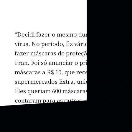
“Decidi fazer o mesmo durante 30 dias c
vírus. No período, fiz vários cursos virtua
fazer máscaras de proteção, e resolvi criar
Fran. Foi só anunciar o primeiro lote, com 
máscaras a R$ 10, que recebeu sua primei
supermercados Extra, unidade Morumbi, ba
Eles queriam 600 máscaras. Só que os co
contaram para as outras, e, em duas sema
de 4 mil máscaras para seis filiais da rede.
meu filho Isaac, de 13 anos, ajudou nas e