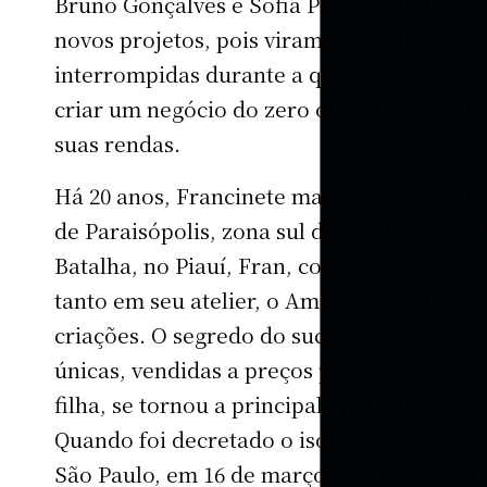
Bruno Gonçalves e Sofia Pesse Nannini tiv
novos projetos, pois viram suas atividades
interrompidas durante a quarentena. Vej
criar um negócio do zero ou redirecionar o
suas rendas.
Há 20 anos, Francinete
mantém sua oficin
de Paraisópolis, zona sul da capital paulis
Batalha, no Piauí, Fran, como é conhecida,
tanto em seu atelier, o Amixtosa, quanto 
criações. O segredo do sucesso de Fran é 
únicas, vendidas a preços populares. O neg
filha, se tornou a principal ajudante nos c
Quando foi decretado o isolamento social 
São Paulo, em 16 de março, Fran viu as cl