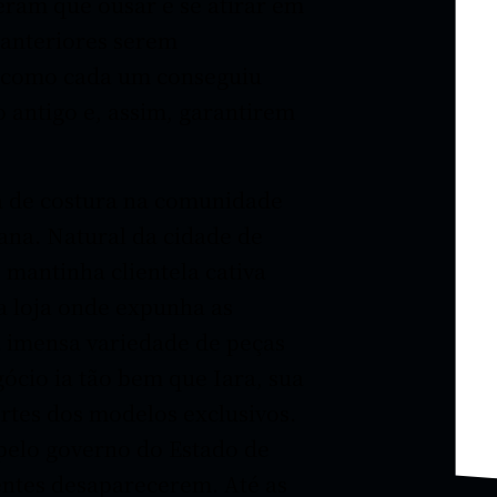
eram que ousar e se atirar em
 anteriores serem
a como cada um conseguiu
 antigo e, assim, garantirem
a de costura na comunidade
tana. Natural da cidade de
 mantinha clientela cativa
na loja onde expunha as
a imensa variedade de peças
ócio ia tão bem que Iara, sua
ortes dos modelos exclusivos.
pelo governo do Estado de
ientes desaparecerem. Até as