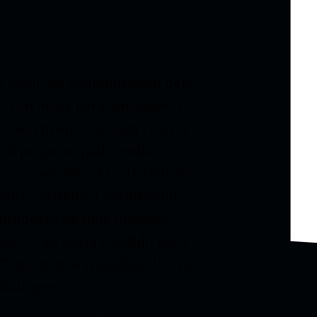
om medo da contaminação pelo
is. Um deles para aprender a
 o seu próprio design”, conta
20 peças, o qual vendia três
ra encomenda. Era da rede de
irro vizinho a Paraisópolis.
mpradores de uma unidade
nas, Fran havia vendido mais
 “Virei noites trabalhando. Até
mbalagens”.