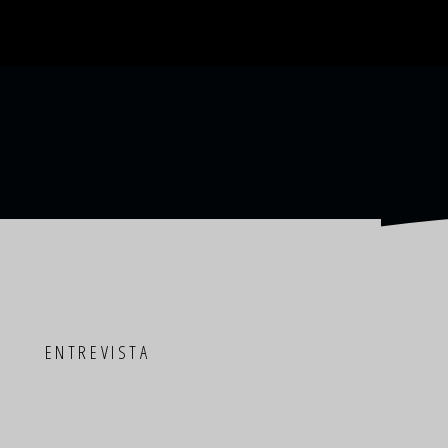
ENTREVISTA