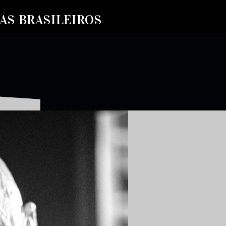
S BRASILEIROS