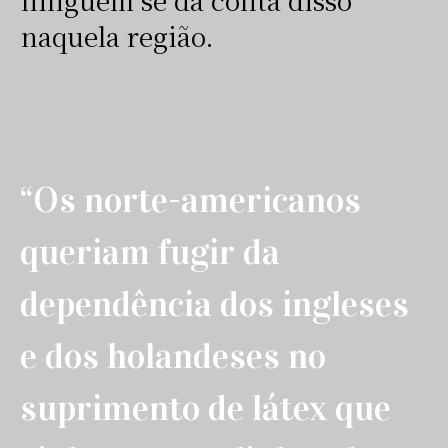
naquela região.
“Os norte-americanos
queriam fugir da
dependência dos ingleses
e dos holandeses no
suprimento de látex que