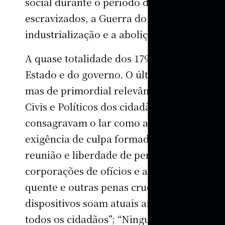
social durante o período do Império: a sup
escravizados, a Guerra do Paraguai, o iníc
industrialização e a abolição da escravidão
A quase totalidade dos 179 artigos dispun
Estado e do governo. O último deles de a
mas de primordial relevância, assegurava “
Civis e Políticos dos cidadãos brasileiros”
consagravam o lar como asilo inviolável, o
exigência de culpa formada para se impor a
reunião e liberdade de pensamento. Além 
corporações de ofícios e aboliam açoites, 
quente e outras penas cruéis do período c
dispositivos soam atuais ainda hoje: “A ins
todos os cidadãos”; “Ninguém será isento 