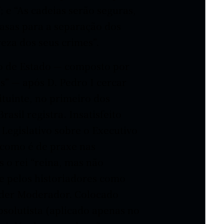
 e “As cadeias serão seguras,
asas para a separação dos
eza dos seus crimes”.
ho de Estado — composto por
s” — após D. Pedro I cercar
ituinte, no primeiro dos
asil registra. Insatisfeito
Legislativo sobre o Executivo
(como é de praxe nas
 o rei “reina, mas não
e pelos historiadores como
Poder Moderador. Colocado
bsolutista (aplicado apenas no