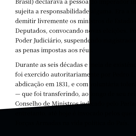
Brasil) declarava a pessoa do imperador in
sujeita a responsabilidade alguma. Era a 
demitir livremente os ministros de Estado
Deputados, convocando novas eleições. Po
Poder Judiciário, suspendendo magistrad
as penas impostas aos réus.
Durante as seis décadas e meia de existên
foi exercido autoritariamente por Pedro I
abdicação em 1831, e com voluntária tolerâ
— que foi transferindo, ao longo de seu re
Conselho de Ministros indicado pelo Parl
entretanto, até hoje é invocado pelos que
Forças Armadas na vida política do País.