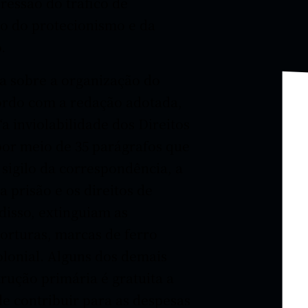
ressão do tráfico de
io do protecionismo e da
.
ha sobre a organização do
cordo com a redação adotada,
a inviolabilidade dos Direitos
 por meio de 35 parágrafos que
 sigilo da correspondência, a
 prisão e os direitos de
disso, extinguiam as
torturas, marcas de ferro
olonial. Alguns dos demais
trução primária é gratuita a
de contribuir para as despesas