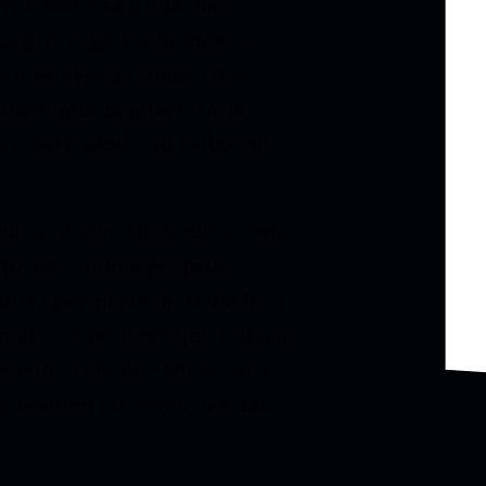
violável e sagrada, não
sua prerrogativa nomear e
 e dissolver a Câmara dos
dia também interferir no
os e perdoando ou reduzindo
cia do Poder Moderador, este
, provocando a própria
ncia por parte de D. Pedro II,
inado, os poderes que tinha ao
amento. O Poder Moderador,
 defendem intervenções das