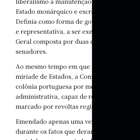
liberalismo à manutenção das estruturas so
Estado monárquico e escravocrata que em
Definia como forma de governo a monarqui
e representativa, a ser exercida pelo imp
Geral composta por duas câmaras, uma de
senadores.
Ao mesmo tempo em que a América Espanh
miríade de Estados, a Constituição garantiu
colônia portuguesa por meio de uma vigoro
administrativa, capaz de resistir ao turbu
marcado por revoltas regionais, entre 18
Emendado apenas uma vez, o texto proporc
durante os fatos que deram forma à Naçã