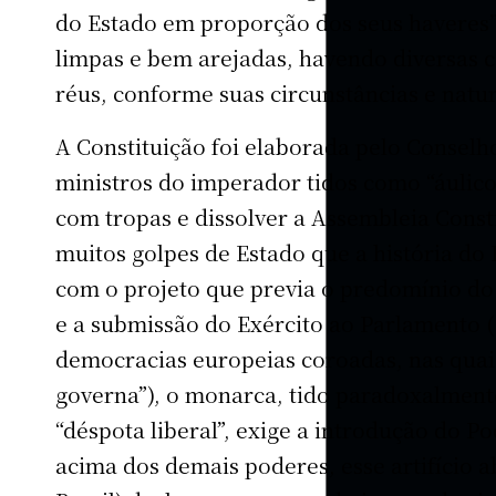
do Estado em proporção dos seus haveres”;
limpas e bem arejadas, havendo diversas c
réus, conforme suas circunstâncias e natur
A Constituição foi elaborada pelo Consel
ministros do imperador tidos como “áulico
com tropas e dissolver a Assembleia Const
muitos golpes de Estado que a história do Br
com o projeto que previa o predomínio do 
e a submissão do Exército ao Parlamento 
democracias europeias coroadas, nas quais
governa”), o monarca, tido paradoxalment
“déspota liberal”, exige a introdução do 
acima dos demais poderes, esse artifício a