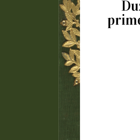
Du
prime