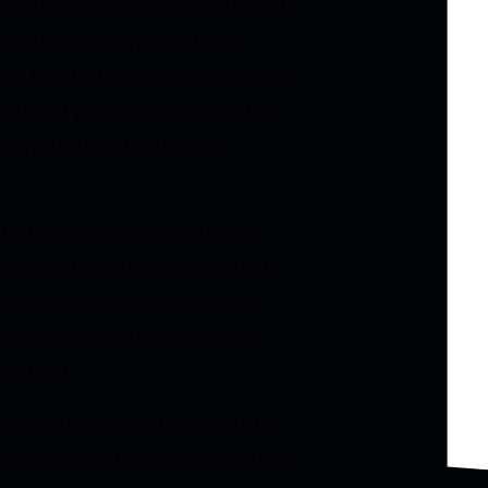
cial, econômica e política do
ergiu da Independência.
a hereditária, constitucional
erador e por uma Assembleia
 deputados e outra de
ola se fracionava numa
 a unidade territorial da ex-
sa centralização político-
lento período da Regência,
31 e 1840.
ionou estabilidade política
o na sua evolução econômico-