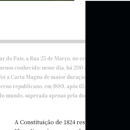
r do País, a Rua 25 de Março, no centro de São Paulo,
enos conhecido: nesse dia, há 200 anos, D. Pedro I ou
Foi a Carta Magna de maior duração até hoje, das sete
verno republicano, em 1889, após 65 anos, era a segun
 do mundo, superada apenas pela dos Estados Unidos.
A Constituição de 1824 resultou da tentativ