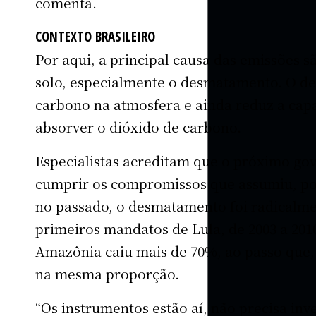
comenta.
CONTEXTO BRASILEIRO
Por aqui, a principal causa das emissões 
solo, especialmente o desmatamento. O de
carbono na atmosfera e ainda reduz a capa
absorver o dióxido de carbono.
Especialistas acreditam que o próximo go
cumprir os compromissos que assumiu, poi
no passado, o desmatamento foi radicalme
primeiros mandatos de Lula, de 2003 a 201
Amazônia caiu mais de 70%, ao passo que,
na mesma proporção.
“Os instrumentos estão aí, não precisa inv