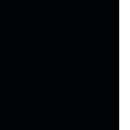
são as mudanças no uso do
sflorestamento libera
cidade da floresta de
verno tem condições de
s os instrumentos existem e,
nte reduzido. Nos dois
0, o desflorestamento da
 sob Bolsonaro, subiu quase
entar nada, mas é necessário