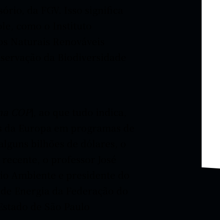
sório, da FGV. Isso significa
ole, como o Instituto
os Naturais Renováveis
nservação da Biodiversidade
 na COP
], ao que tudo indica,
s da Europa em programas de
alguns bilhões de dólares, o
 recente, o professor José
io Ambiente e presidente do
 de Energia da Federação do
Estado de São Paulo