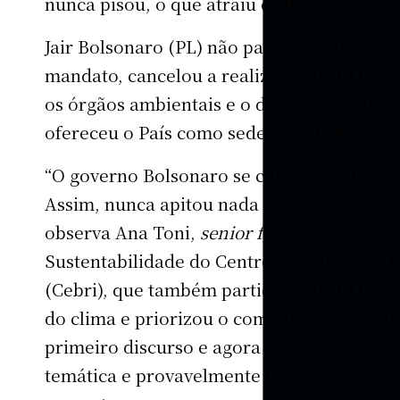
nunca pisou, o que atraiu os holofotes para
Jair Bolsonaro (PL) não participou de ne
mandato, cancelou a realização da COP25 no
os órgãos ambientais e o desmatamento cre
ofereceu o País como sede da COP30, em 2
“O governo Bolsonaro se colocou de forma
Assim, nunca apitou nada e foi ignorado n
observa Ana Toni,
senior fellow
do Núcleo 
Sustentabilidade do Centro Brasileiro de 
(Cebri), que também participou da COP. “L
do clima e priorizou o combate ao desma
primeiro discurso e agora na COP. Ele de
temática e provavelmente foi a coisa mais 