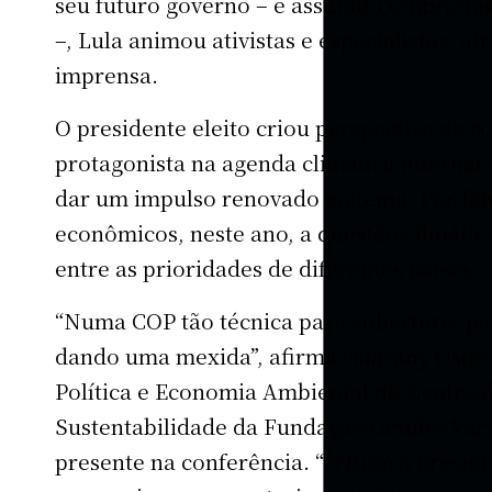
seu futuro governo – e assumir compromi
–, Lula animou ativistas e especialistas, at
imprensa.
O presidente eleito criou perspectiva de r
protagonista na agenda climática internaci
dar um impulso renovado ao tema. Por fato
econômicos, neste ano, a questão climátic
entre as prioridades de diferentes países.
“Numa COP tão técnica para cobertura, pa
dando uma mexida”, afirma Guarany Osór
Política e Economia Ambiental do Centro 
Sustentabilidade da Fundação Getulio Varg
presente na conferência. “O futuro preside