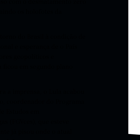
sso com o desmatamento zero
raindo os holofotes da
etorno do Brasil à condição de
onal e esperança de o País
res geopolíticos e
a ficou em segundo plano
ra a imprensa, o Lula acabou
io, coordenador do Programa
de Estudos em
as (FGVces), que esteve
nte já pisou onde o atual