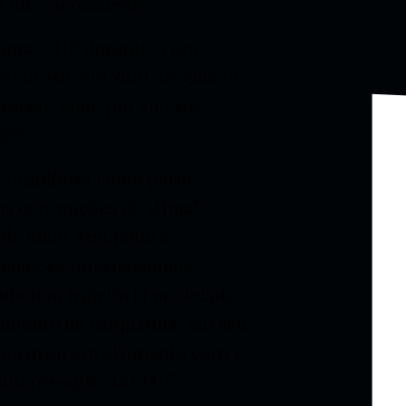
 ele”, acrescenta.
nhuma COP durante o seu
 Brasil, em 2019, fragilizou
sceu. Lula, por sua vez,
025.
 orgulhosa como pária.
as convenções do clima”,
de Meio Ambiente e
Relações Internacionais
ula tem trajetória no debate
tamento na campanha, em seu
monstrou envolvimento com a
interessante da COP”,