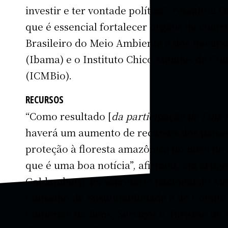
investir e ter vontade política”, ressaltou O
que é essencial fortalecer órgãos de contr
Brasileiro do Meio Ambiente e dos Recurs
(Ibama) e o Instituto Chico Mendes de Co
(ICMBio).
RECURSOS
“Como resultado [
da participação de Lula
haverá um aumento de recursos dos paíse
proteção à floresta amazônica no nível de 
que é uma boa notícia”, afirmou, em artigo
Goldemberg, ex-secretário nacional do Me
Conselho de Sustentabilidade e do Comitê
Comércio de Bens, Serviços e Turismo do 