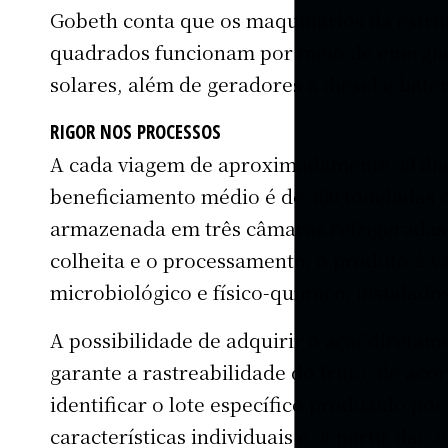
Gobeth conta que os maquinários da estrut
quadrados funcionam por meio de energia 
solares, além de geradores a diesel e bater
RIGOR NOS PROCESSOS
A cada viagem de aproximadamente 30 dias
beneficiamento médio é de 400 toneladas 
armazenada em três câmaras refrigeradas 
colheita e o processamento, o produto é v
microbiológico e físico-químico, instalad
A possibilidade de adquirir o açaí́ direta
garante a rastreabilidade do fruto, de acor
identificar o lote específico produzido po
características individuais e, a partir daí,