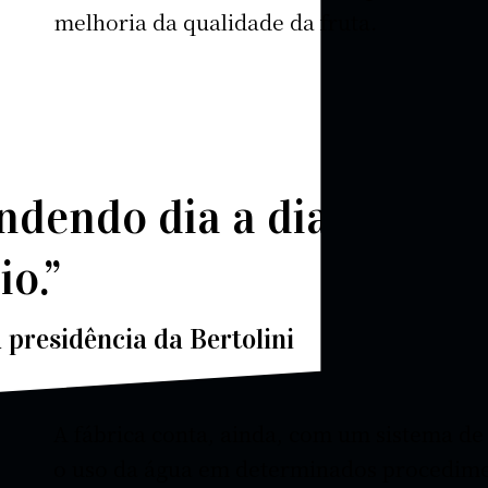
melhoria da qualidade da fruta.
ndendo dia a dia porqu
o.”
 presidência da Bertolini
A fábrica conta, ainda, com um sistema de
o uso da água em determinados procedimen