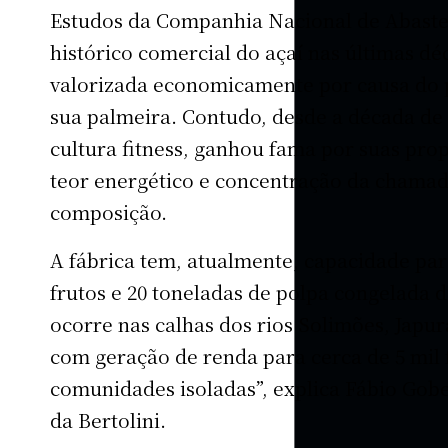
Estudos da Companhia Nacional de Abaste
histórico comercial do açaí nas últimas déc
valorizada economicamente por causa do p
sua palmeira. Contudo, desde a década de
cultura fitness, ganhou fama por suas prop
teor energético e concentração da chamad
composição.
A fábrica tem, atualmente, capacidade par
frutos e 20 toneladas de polpa congelada d
ocorre nas calhas dos rios Solimões, Japur
com geração de renda para cerca de 5 mil f
comunidades isoladas”, explica Fábio Gobe
da Bertolini.