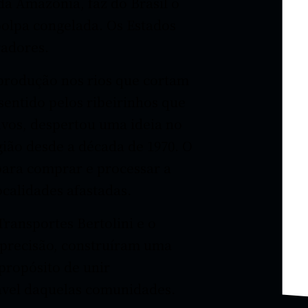
da Amazônia, faz do Brasil o
olpa congelada. Os Estados
radores.
 produção nos rios que cortam
sentido pelos ribeirinhos que
ivos, despertou uma ideia no
gião desde a década de 1970. O
para comprar e processar a
ocalidades afastadas.
ransportes Bertolini e o
 precisão, construíram uma
 propósito de unir
ável daquelas comunidades.