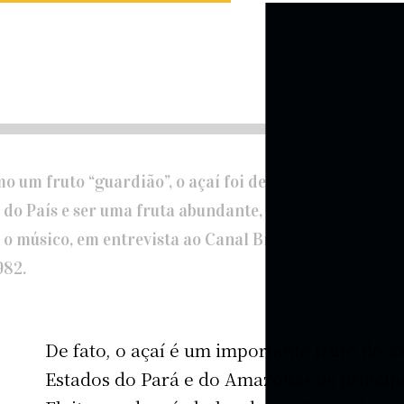
 um fruto “guardião”, o açaí foi descrito assim por g
 do País e ser uma fruta abundante, barata e nutritiva
e o músico, em entrevista ao Canal Brasil, ao explicar a
982.
De fato, o açaí é um importante fruto do e
Estados do Pará e do Amazonas os principa