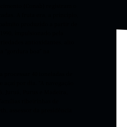
cimento (Conab) registram o
adas. A fruta era, a princípio,
almito produzido a partir de
 1990, impulsionado pela
riedades antioxidantes, alto
a “gordura boa” na
a processar 40 toneladas de
e açaí por dia. “A navegação
á, Juruá, Purus e Madeira,
amílias ribeirinhas de
th, assessor da presidência