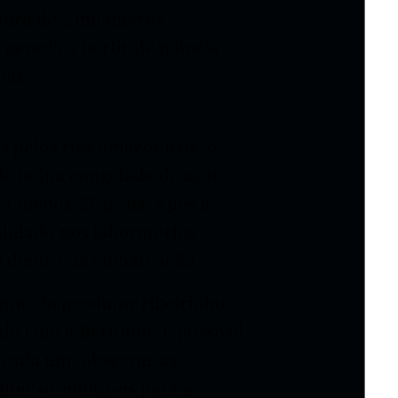
ura de 2 mil metros
gerada a partir de painéis
ias.
 pelos rios amazônicos, o
de polpa congelada de açaí
a menos 25 graus. Após a
alidado nos laboratórios
os dentro da embarcação.
mente do produtor ribeirinho
do com a Bertolini. É possível
r cada um, observar as
 obter orientações para a