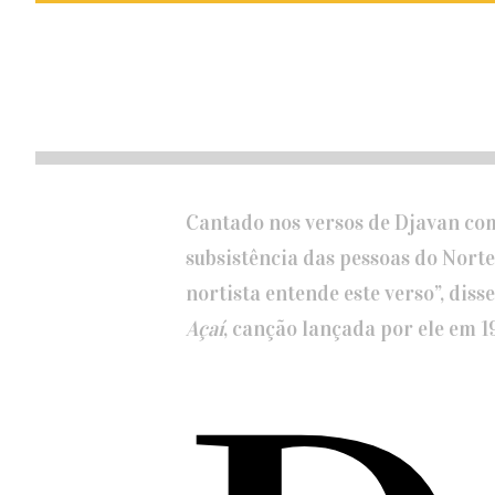
Cantado nos versos de Djavan como
subsistência das pessoas do Norte
nortista entende este verso”, diss
Açaí
, canção lançada por ele em 1