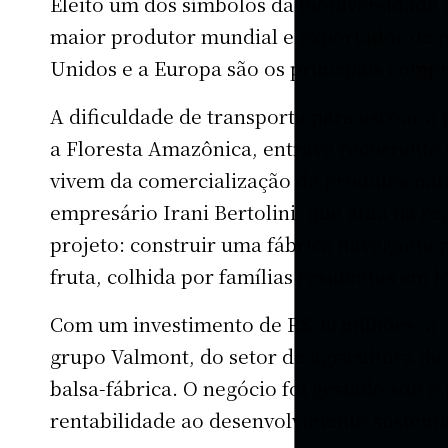
Eleito um dos símbolos da biodiversidade 
maior produtor mundial e exportador de p
Unidos e a Europa são os principais comp
A dificuldade de transporte para escoar a
a Floresta Amazônica, entrave recorrente 
vivem da comercialização de produtos nat
empresário Irani Bertolini, que atua na re
projeto: construir uma fábrica navegante 
fruta, colhida por famílias residentes em l
Com um investimento de R$ 30 milhões, a T
grupo Valmont, do setor de agricultura de
balsa-fábrica. O negócio foi gestado sob o
rentabilidade ao desenvolvimento sustent