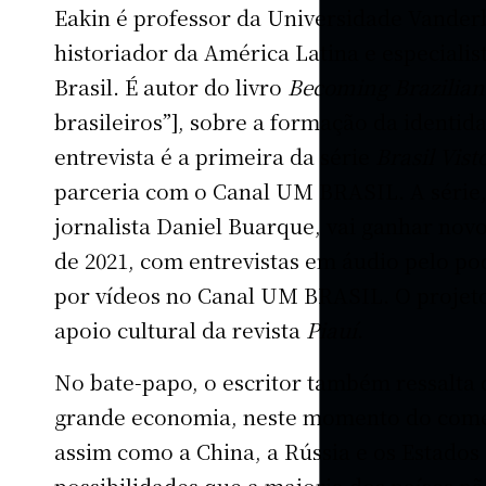
Eakin é professor da Universidade Vanderb
historiador da América Latina e especialis
Brasil. É autor do livro
Becoming Brazilia
brasileiros”], sobre a formação da identid
entrevista é a primeira da série
Brasil Vist
parceria com o Canal UM BRASIL. A série
jornalista Daniel Buarque, vai ganhar novo
de 2021, com entrevistas em áudio pelo po
por vídeos no Canal UM BRASIL. O proje
apoio cultural da revista
Piauí
.
No bate-papo, o escritor também ressalta 
grande economia, neste momento do começ
assim como a China, a Rússia e os Estados
possibilidades que a maioria dos países nã