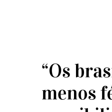
“Os bras
menos f