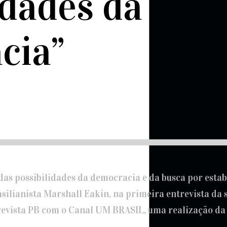
idades da
cia”
das possibilidades da democracia e da busca por estab
asilianista Marshall Eakin, na primeira entrevista da 
a revista PB com o Canal UM BRASIL, uma realização da