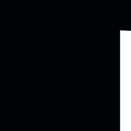
ndo, têm menos fé nas
l de pessoas no Brasil
décadas, desde 1988.
que eles podem votar e
ais democrático e mais