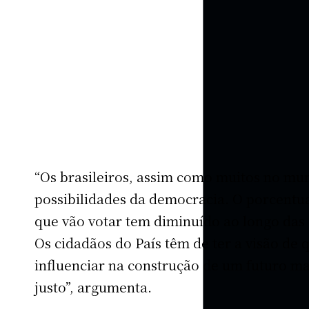
“Os brasileiros, assim como muitos no mu
possibilidades da democracia. O porcentua
que vão votar tem diminuído ao longo das 
Os cidadãos do País têm de ter a visão de 
influenciar na construção de um futuro m
justo”, argumenta.