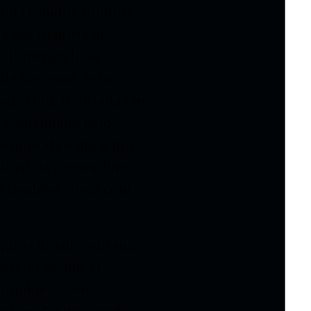
ilt (Estados Unidos),
ta em História do
ns
[“Tornando-se
ade nacional. Esta
o de Fora
, realizada em
, comandada pelo
s episódios até o fim
dcast da revista
PB
e
to também conta com o
que o Brasil, com sua
o do século 21 –
 Unidos –, tem
o tem. “O País ainda