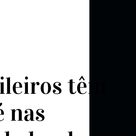
ileiros têm
é nas