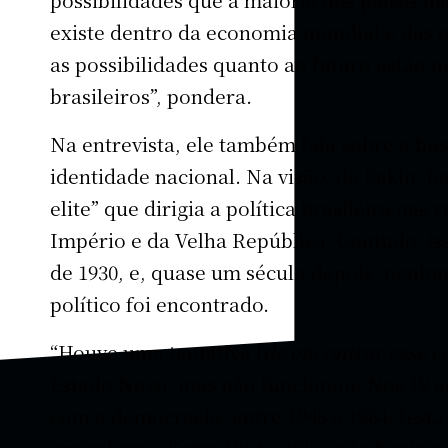
existe dentro da economia mundial e das e
as possibilidades quanto ao futuro estão 
brasileiros”, pondera.
Na entrevista, ele também fala sobre a bu
identidade nacional. Na visão, de Eakin, 
elite” que dirigia a política brasileira nas
Império e da Velha República. Contudo, i
de 1930, e, quase um século depois, nenh
político foi encontrado.
“Houve uma tentativa [
de encontrar esse 
Estado Novo, mas não funcionou. Nos 19 
com a democracia, entre 1945 e 1964, [
esta
um colapso. Entre 1964 e 1985, não havia 