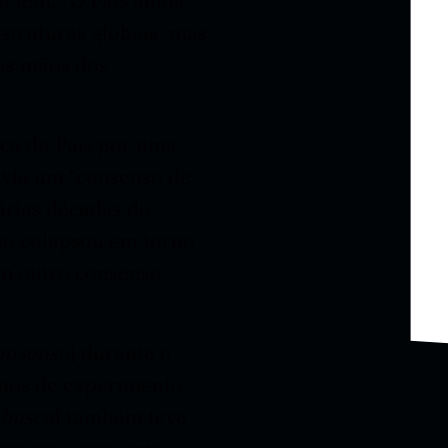
struturas globais, mas
nas mãos dos
sca do País por uma
havia um “consenso de
 várias décadas do
sso colapsou em torno
um outro consenso
consenso
] durante o
anos de experimento
 busca
] também teve
consenso, mas uma