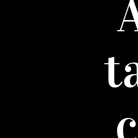
A
t
c