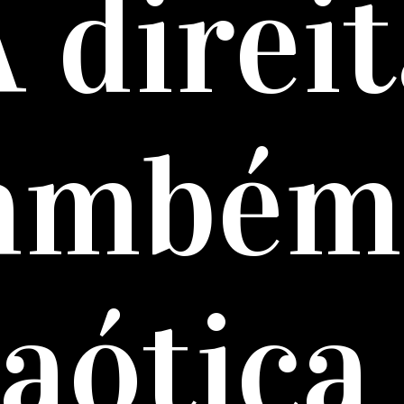
 direi
ambém
aótica