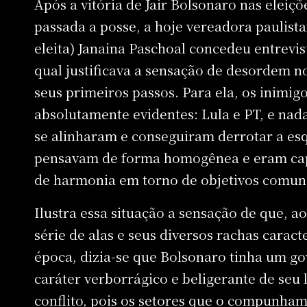
Após a vitória de Jair Bolsonaro nas eleiçõ
passada a posse, a hoje vereadora paulist
eleita) Janaina Paschoal concedeu entrevi
qual justificava a sensação de desordem n
seus primeiros passos. Para ela, os inimig
absolutamente evidentes: Lula e PT, e nad
se alinharam e conseguiram derrotar a es
pensavam de forma homogênea e eram cap
de harmonia em torno de objetivos comun
Ilustra essa situação a sensação de que, a
série de alas e seus diversos rachas carac
época, dizia-se que Bolsonaro tinha um go
caráter verborrágico e beligerante de seu l
conflito, pois os setores que o compunham 