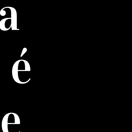
ta
 é
 e