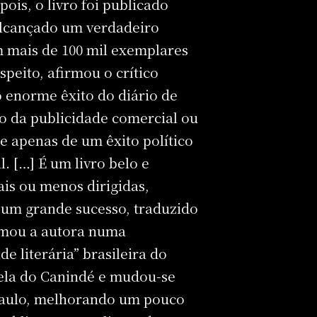
ois, o livro foi publicado
 alcançado um verdadeiro
m mais de 100 mil exemplares
peito, afirmou o crítico
o enorme êxito do diário de
o da publicidade comercial ou
e apenas de um êxito político
 […] É um livro belo e
ais ou menos dirigidas,
oi um grande sucesso, traduzido
ormou a autora numa
e literária” brasileira do
avela do Canindé e mudou-se
 Paulo, melhorando um pouco