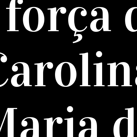
 força 
Carolin
aria 