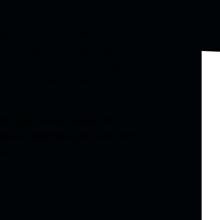
talvez não tivessem ocorrido
eições de 3 de outubro de 1955
nte eleito, João Goulart, não
stro da Guerra, General
uma parcela do espectro
pular, expressa pelo voto em
 manter no poder, exatamente
sta que envolveu o pleito