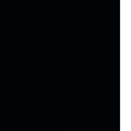
ertas, com a vitória de JK, a
 a qualquer coisa para
Partido Social Democrático
TB) voltasse ao poder. Carlos
do federal com grande votação
deflagrou uma cruzada para
aís, com o apoio das Forças
cipava da sedição o então
de oficiais da Marinha e da
sição legalista de Lott,
rança no Exército, que, no dia
na rua e provocou uma