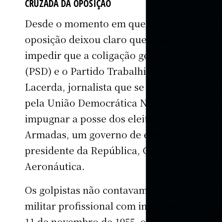
CRUZADA DA OPOSIÇÃO
Desde o momento em que as urnas foram ab
oposição deixou claro que estava disposta
impedir que a coligação getulista entre o 
(PSD) e o Partido Trabalhista Brasileiro (P
Lacerda, jornalista que se elegera deputa
pela União Democrática Nacional (UDN), 
impugnar a posse dos eleitos e impor ao P
Armadas, um governo de emergência. Parti
presidente da República, Café Filho, além 
Aeronáutica.
Os golpistas não contavam, porém, com a po
militar profissional com incontestável lide
11 de novembro de 1955, colocou tanques 