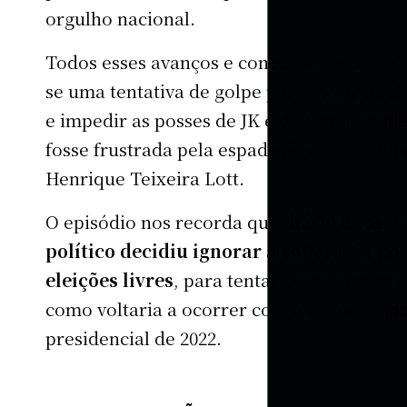
orgulho nacional.
Todos esses avanços e conquistas, porém, 
se uma tentativa de golpe para melar as el
e impedir as posses de JK e do vice-preside
fosse frustrada pela espada do então mini
Henrique Teixeira Lott.
O episódio nos recorda que,
há 70 anos, 
político decidiu ignorar a soberania po
eleições livres
, para tentar chegar ou se
como voltaria a ocorrer com a trama golpi
presidencial de 2022.