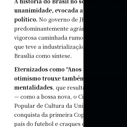
A história do Brasil no século 20 regist
unanimidade, evocada até hoje pelos di
político.
No governo de JK (1956–1961), o P
predominantemente agrário, periférico e
vigorosa caminhada rumo à modernidade p
que teve a industrialização acelerada com
Brasília como síntese.
Eternizados como “Anos Dourados”, esse
otimismo trouxe também mudanças prof
mentalidades
, que resultaram em novas f
— como a bossa nova, o Cinema Novo, o Te
Popular de Cultura da União Nacional dos
conquista da primeira Copa do Mundo, em 
país do futebol e craques como Pelé e Gar