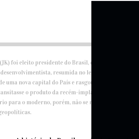
(JK) foi eleito presidente do Brasil, com um mandato q
ia desenvolvimentista, resumida no lema “Cinquenta an
de uma nova capital do País e rasgou estradas de Norte
transitasse o produto da recém-implantada indústria
rio para o moderno, porém, não se resumiu aos feitos
eopolíticas.