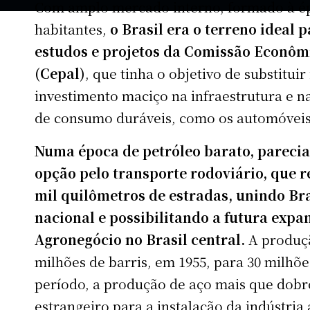
Com amplo mercado interno, formado à ép
habitantes,
o Brasil era o terreno ideal
estudos e projetos da Comissão Econôm
(Cepal)
, que tinha o objetivo de substitui
investimento maciço na infraestrutura e na
de consumo duráveis, como os automóveis
Numa época de petróleo barato, parecia 
opção pelo transporte rodoviário, que r
mil quilômetros de estradas, unindo Bras
nacional e possibilitando a futura expa
Agronegócio no Brasil central.
A produçã
milhões de barris, em 1955, para 30 milh
período, a produção de aço mais que dobro
estrangeiro para a instalação da indústria 