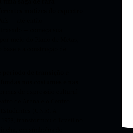
ra uma saga de rara
ferentes matizes do espectro
aís — até então
 atrasado — começa sua
or meio do Plano de Metas,
o base e a construção de
 período de transição e
undas nos costumes e nas
ormas de expressão cultural
atro de Arena e o Centro
 Estudantes (UNE). A
1958, transformou o Brasil no
rincha, em símbolos do