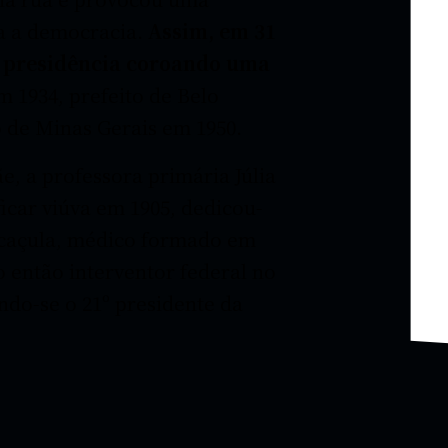
a a democracia.
Assim, em 31
à presidência coroando uma
 1934, prefeito de Belo
 de Minas Gerais em 1950.
, a professora primária Júlia
icar viúva em 1905, dedicou-
O caçula, médico formado em
o então interventor federal no
ndo-se o 21º presidente da