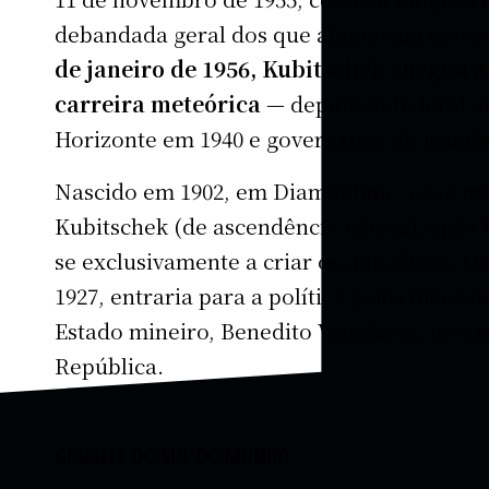
debandada geral dos que atentavam contr
de janeiro de 1956, Kubitschek chegou 
carreira meteórica
— deputado federal em
Horizonte em 1940 e governador do Estado
Nascido em 1902, em Diamantina, a sua mãe
Kubitschek (de ascendência tcheca), após f
se exclusivamente a criar os dois filhos. 
1927, entraria para a política pelas mãos d
Estado mineiro, Benedito Valadares, torna
República.
GIGANTE DO SUL DO MUNDO