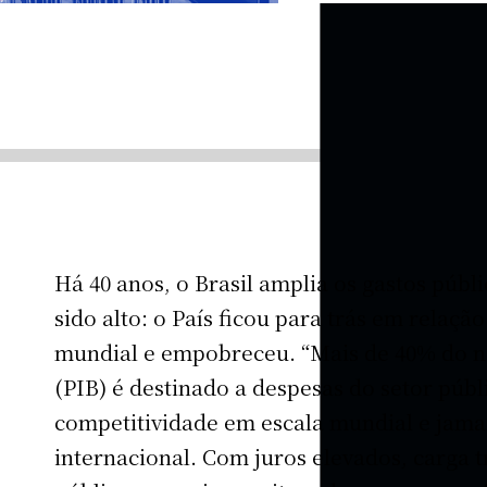
Há 40 anos, o Brasil amplia os gastos públi
sido alto: o País ficou para trás em relaç
mundial e empobreceu. “Mais de 40% do n
(PIB) é destinado a despesas do setor púb
competitividade em escala mundial e jam
internacional. Com juros elevados, carga t