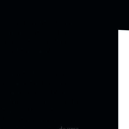
ntas públicas diante de um
-secretário chamou a atenção
econhece a necessidade de
independentemente de quem
icits primários. Segundo a
ive, hoje, uma situação de
cimento exponencial das
os, do avanço da relação entre
stimento público. Sem
nde a aumentar, e o País corre
— justamente em razão
de uma