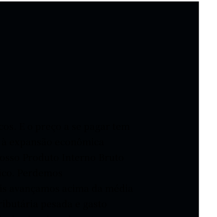
cos. E o preço a se pagar tem
ão à expansão econômica
osso Produto Interno Bruto
lico. Perdemos
ais avançamos acima da média
ributária pesada e gasto