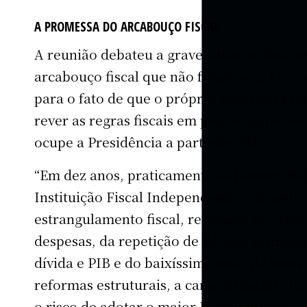
A PROMESSA DO ARCABOUÇO FISCAL
A reunião debateu a grave situação das co
arcabouço fiscal que não funcionou. O ex
para o fato de que o próprio governo já r
rever as regras fiscais em poucos anos, 
ocupe a Presidência a partir de 2027.
“Em dez anos, praticamente só tivemos déf
Instituição Fiscal Independente, o Brasil v
estrangulamento fiscal, resultado do cres
despesas, da repetição de déficits primári
dívida e PIB e do baixíssimo nível de inve
reformas estruturais, a carga tributária te
o risco de adotar o maior IVA do mundo 