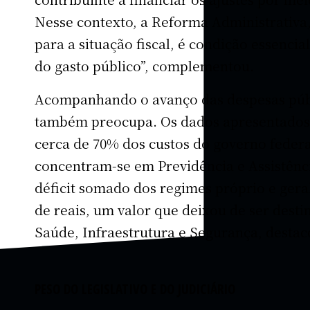
Nesse contexto, a Reforma Administrativa
para a situação fiscal, é condição essenci
do gasto público”, complementou.
Acompanhando o avanço das despesas públi
também preocupa. Os dados apresentados
cerca de 70% dos custos do governo federa
concentram-se em Previdência e Assistênci
déficit somado dos regimes próprio e gera
de reais, um valor que deixou de ser dest
Saúde, Infraestrutura e Segurança, destac
PESO DO LEGISLATIVO E DO JUDICIÁRIO