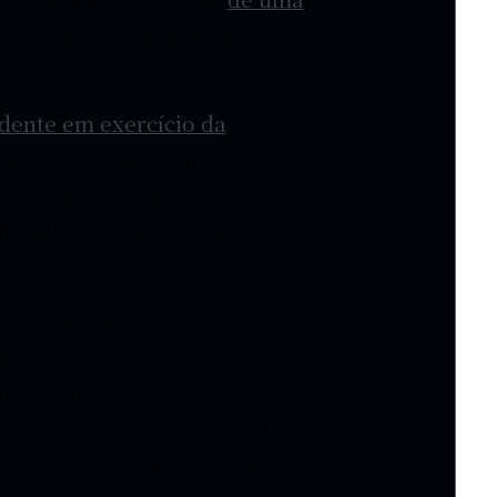
está, deve ampliar ainda mais
idente em exercício da
quando o Poder Público
ização do Estado é condição
iscal sustentável e para
 Brasil.
ciado pelo governo federal,
dade. Advertimos que se
nto contínuo dos gastos
 eficiente. O Executivo, em
s ineficazes, tem convocado o
eio do aumento de impostos.