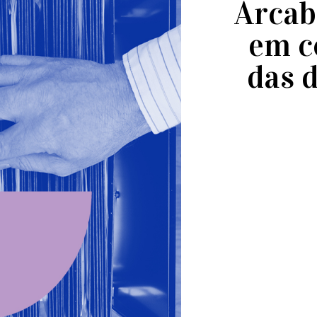
Arcab
em c
das 