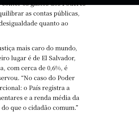
 conter os gastos dos Poderes
quilibrar as contas públicas,
desigualdade quanto ao
Justiça mais caro do mundo,
ro lugar é de El Salvador,
a, com cerca de 0,6%, é
servou. “No caso do Poder
cional: o País registra a
mentares e a renda média da
s do que o cidadão comum.”