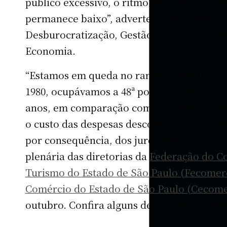
público excessivo, o ritmo de avanço eco
permanece baixo”, adverte Paulo Uebel, ex
Desburocratização, Gestão e Governo Digit
Economia.
“Estamos em queda no ranking global de P
1980, ocupávamos a 48ª posição; em 2025, 
anos, em comparação com o restante do 
o custo das despesas descontroladas em tod
por consequência, dos juros altos”, acresc
plenária das diretorias da
Federação do Co
Turismo do Estado de São Paulo (Fecomer
Comércio do Estado de São Paulo (Cecome
outubro. Confira alguns destaques a seguir