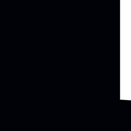
, embora não seja a solução
al para melhorar a qualidade
cas, a conta previdenciária
 por Uebel mostram que
l por área de atuação
a Social. No ano passado, o
l chegou a quase meio trilhão
inado a áreas como Educação,
ou o ex-secretário.