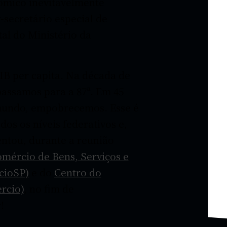
nômico inevitavelmente
-secretário especial de
al do Ministério da
IB per capita. Na década de
passamos para a 87ª. Em 45
mundo, empobrecemos. Esse é
os os níveis federativos e,
entou, durante a reunião
mércio de Bens, Serviços e
cioSP)
e do
Centro do
rcio)
, no fim de
!