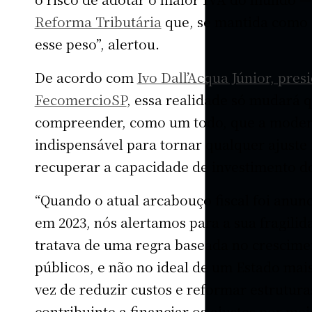
Reforma Tributária
que, se mantida como 
esse peso”, alertou.
De acordo com
Ivo Dall’Acqua Júnior, pres
FecomercioSP
, essa realidade só mudará 
compreender, como um todo, que a modern
indispensável para tornar qualquer ajuste f
recuperar a capacidade de investimento do
“Quando o atual arcabouço fiscal foi anun
em 2023, nós alertamos para a sua fragili
tratava de uma regra baseada no crescime
públicos, e não no ideal de um Estado mais
vez de reduzir custos e reformar estrutura
contribuinte a financiar os ajustes por m