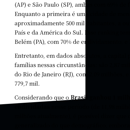
(AP) e São Paulo (SP), ambas com 69% de f
Enquanto a primeira é uma cidade de men
aproximadamente 500 mil habitantes, a ou
País e da América do Sul. Esse ranking t
Belém (PA), com 70% de endividamento, e 
Entretanto, em dados absolutos, a capital 
famílias nessas circunstâncias: são 2,87 mi
do Rio de Janeiro (RJ), com 2,09 milhões, e
779,7 mil.
Considerando que o
Brasil ganhou 1 milh
endividadas
nesse período (de 11,98 milh
milhões atualmente), é possível dizer que
generalizado do que demográfico, embora 