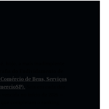
 é, hoje, a mais inadimplente
rafia do Endividamento de
Comércio de Bens, Serviços
omercioSP)
.
Seis em cada dez
 vencida no início de 2026 —
is que completam o ranking: