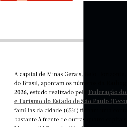
A capital de Minas Gerais, Belo Horizonte,
do Brasil, apontam os números da
Radiog
2026,
estudo realizado pela
Federação do 
e Turismo do Estado de São Paulo (Fec
famílias da cidade (65%) tinham uma conta
bastante à frente de outras quatro capita