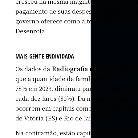
cresceu na mesma magnitude, o que deve 
pagamento de suas despesas no futuro pr
governo oferece como alternativa uma no
Desenrola.
MAIS GENTE ENDIVIDADA
Os dados da
Radiografia do Endividamen
que a quantidade de famílias com dívidas v
78% em 2023, diminuiu para 76% em 2024 e
cada dez lares (80%). Da mesma forma, as
ocorrem em capitais como Belo Horizonte 
de Vitória (ES) e Rio de Janeiro (RJ).
Na contramão, estão capitais bastante dif