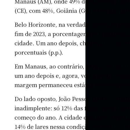
Manaus (AM), onde 49% dos lares estavam 
(CE), com 48%, Goiânia (GO) e Distrito Fed
Belo Horizonte, na verdade, vê seu indica
fim de 2023, a porcentagem de famílias ne
cidade. Um ano depois, chegou a 55% e, ag
porcentuais (p.p.).
Em Manaus, ao contrário, a taxa era de 5
um ano depois e, agora, voltou a subir sig
margem permaneceu estável nos dois anos
Do lado oposto, João Pessoa (PB) é a capit
inadimplente: só 12% das famílias estavam
começo do ano. A cidade está perto da sit
14% de lares nessa condição, Belém (PA) e