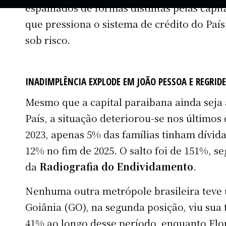
espalhados de formas distintas pelas capi
que pressiona o sistema de crédito do Paí
sob risco.
INADIMPLÊNCIA EXPLODE EM JOÃO PESSOA E REGRIDE
Mesmo que a capital paraibana ainda seja
País, a situação deteriorou-se nos últimos
2023, apenas 5% das famílias tinham dívida
12% no fim de 2025. O salto foi de 151%, s
da
Radiografia do Endividamento
.
Nenhuma outra metrópole brasileira teve 
Goiânia (GO), na segunda posição, viu sua
41% ao longo desse período, enquanto Flo