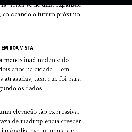
tais. Trata-se de uma expansão
s, colocando o futuro próximo
 EM BOA VISTA
 a menos inadimplente do
 dois anos na cidade — em
s atrasadas, taxa que foi para
egundo os dados
uma elevação tão expressiva.
 taxa de inadimplência crescer
rianópolis teve aumento de