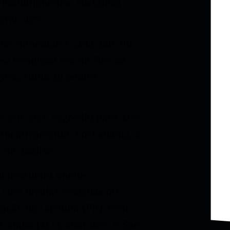
inadimplentes, Fortaleza
eral, 42%.
dor aumentar a cada ano: no
ssa condição era de 50% na
ora, subiu 10 pontos
1% em 2023, regrediu para 41%
nificativamente. Em Goiânia, a
 de análise.
al brasileira menos
 com dívidas vencidas no
uação de Curitiba (PR), com
 Cuiabá (MT), com 16%, e São