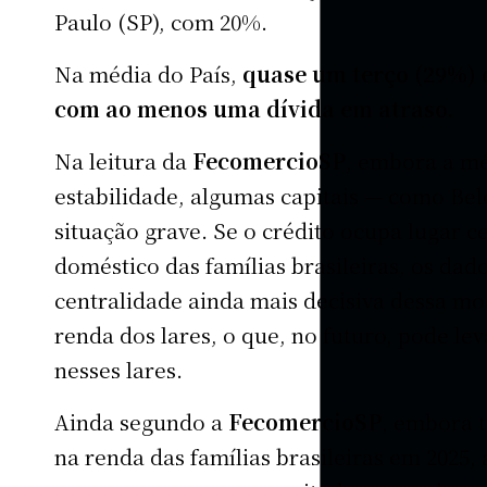
Paulo (SP), com 20%.
Na média do País,
quase um terço (29%) 
com ao menos uma dívida em atraso.
Na leitura da
FecomercioSP
, embora a mé
estabilidade, algumas capitais — como Be
situação grave. Se o crédito ocupa lugar 
doméstico das famílias brasileiras, os da
centralidade ainda mais decisiva dessa m
renda dos lares, o que, no futuro, pode lev
nesses lares.
Ainda segundo a
FecomercioSP
, embora t
na renda das famílias brasileiras em 2025,