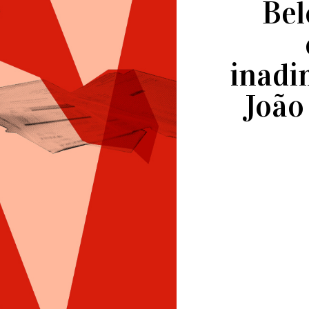
Bel
inadi
João