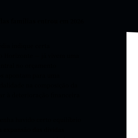
das famílias entrou em 2026
dia indique certa
lo Horizonte — já vivem uma
central no orçamento
dos apontam para uma
odalidade na composição da
ar à deterioração financeira
enha havido certo equilíbrio
 a expansão das dívidas