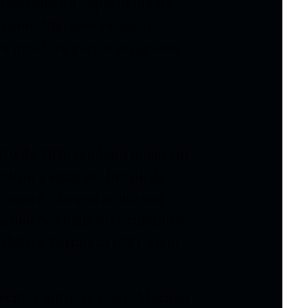
pressionar a capacidade de
óximo. Não sem razão, o
va moldura para o programa
to de 2026
também mostram
oltou a subir no Brasil: de
, agora, chegou a oito em
 situações mais preocupantes
(MG) e Fortaleza (CE), além
erentes entre si, como Macapá