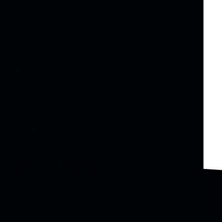
amílias endividadas.
or porte, com
tra é a maior metrópole do
em ainda Campo Grande (MS) e
Florianópolis (73%).
paulista é a que reúne mais
lhões de lares, muito à frente
 do Distrito Federal (DF), com
ão de novas famílias
ões em 2023 para 12,96
 o fenômeno é mais
os efeitos estejam