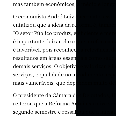
mas também econômicos, a médio e longo
O economista André Luiz Sacconato, asse
enfatizou que a ideia da reforma é, também
“O setor Público produz, é eficiente e mer
é importante deixar claro que a reforma nã
é favorável, pois reconhece a relevância d
resultados em áreas essenciais como saúd
demais serviços. O objetivo é valorizar e i
serviços, e qualidade no atendimento, esp
mais vulneráveis, que dependem muito del
O presidente da Câmara dos Deputados, H
reiterou que a Reforma Administrativa ser
segundo semestre e ressaltou que a inicia