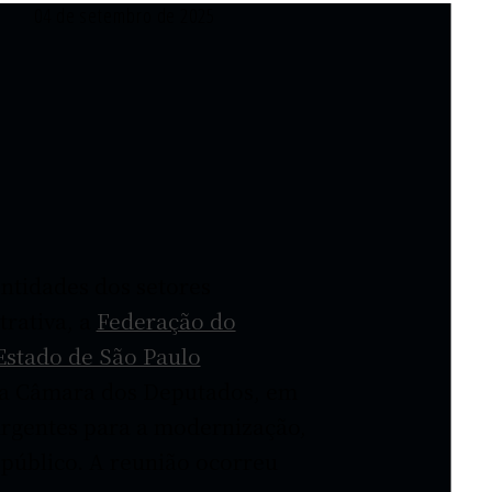
04 de setembro de 2025
ntidades dos setores
rativa, a
Federação do
Estado de São Paulo
da Câmara dos Deputados, em
 urgentes para a modernização,
 público. A reunião ocorreu