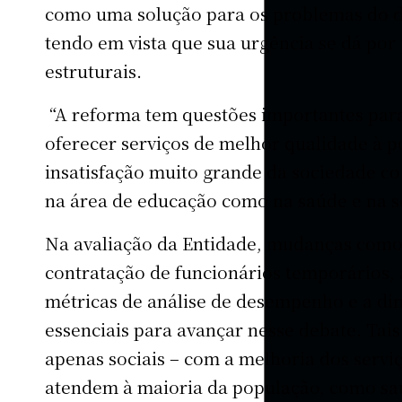
como uma solução para os problemas do déf
tendo em vista que sua urgência se dá po
estruturais.
“A reforma tem questões importantes para
oferecer serviços de melhor qualidade à p
insatisfação muito grande da sociedade co
na área de educação como na saúde e na s
Na avaliação da Entidade, mudanças como 
contratação de funcionários temporários, 
métricas de análise de desempenho e a di
essenciais para avançar nesse debate. Tai
apenas sociais – com a melhoria dos servi
atendem à maioria da população, como saú