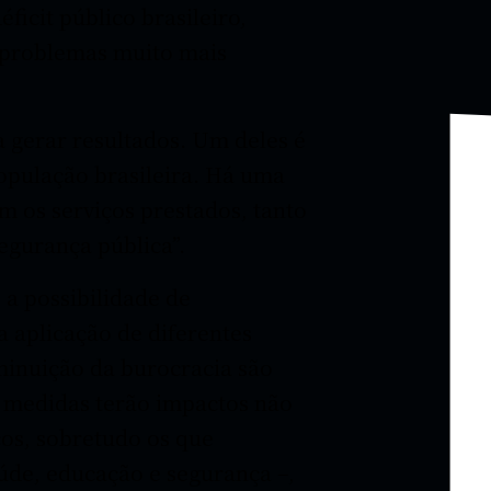
icit público brasileiro,
r problemas muito mais
 gerar resultados. Um deles é
opulação brasileira. Há uma
m os serviços prestados, tanto
egurança pública”.
a possibilidade de
a aplicação de diferentes
minuição da burocracia são
s medidas terão impactos não
ços, sobretudo os que
de, educação e segurança –,