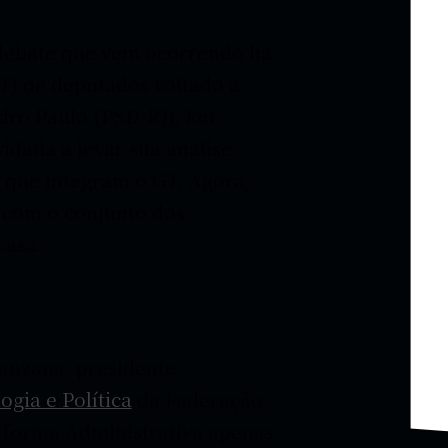
 debate que vem ocorrendo há
T) de deputados voltado à
dro Paulo (PSD-RJ). Em
idada a levar sua análise
 que integram o GT. Agora,
 com o conjunto dos
Casa.
anzana, presidente
gia e Política
da Federação,
Reforma Administrativa apenas