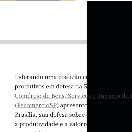
Liderando uma coalizão com mais de 100 e
produtivos em defesa da Reforma Administ
Comércio de Bens, Serviços e Turismo do 
(FecomercioSP)
apresentou, no plenário 
Brasília, sua defesa sobre os pontos mais
a produtividade e a valorização do serviço