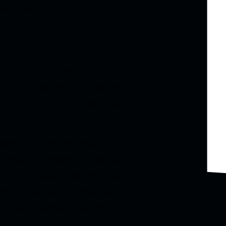
do País.
rativa na Câmara, o
o deve apresentar, em breve,
der Público a realizar uma
assaria a ser obrigado a
alhado, contendo avaliações
tipos de gastos do Executivo.
mente com seus cenários e
 o parlamentar, considerados
o.