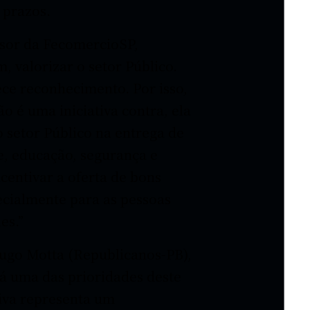
 prazos.
ssor da FecomercioSP,
, valorizar o setor Público.
ece reconhecimento. Por isso,
o é uma iniciativa contra, ela
o setor Público na entrega de
e, educação, segurança e
ncentivar a oferta de bons
ecialmente para as pessoas
es.”
ugo Motta (Republicanos-PB),
á uma das prioridades deste
tiva representa um