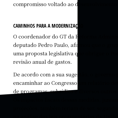
compromisso voltado ao desenvolvimento 
CAMINHOS PARA A MODERNIZAÇÃO
O coordenador do GT da Reforma Administ
deputado Pedro Paulo, afirmou que o grup
uma proposta legislativa que obrigue o Po
revisão anual de gastos.
De acordo com a sua sugestão, o governo p
encaminhar ao Congresso um relatório det
de programas, subsídios e diversos outros 
Os impactos fiscais dessas medidas, junta
projeções, também teriam de ser, segundo
na análise das leis orçamentárias da Uniã