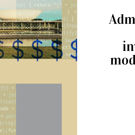
Admi
in
mode