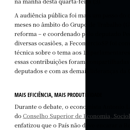
na manhã desta quarta-feira (3).
A audiência pública foi mais um passo do
meses no âmbito do Grupo de Trabalho (G
reforma – e coordenado pelo deputado Pe
diversas ocasiões, a FecomercioSP foi conv
técnica sobre o tema aos 18 parlamentares
essas contribuições foram compartilhadas
deputados e com as demais lideranças da 
MAIS EFICIÊNCIA, MAIS PRODUTIVIDADE
Durante o debate, o economista Antonio L
do
Conselho Superior de Economia, Sociolo
enfatizou que o País não deve encarar a 