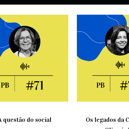
A questão do social
Os legados da C