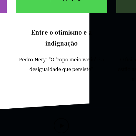
Entre o otimismo e a
indignação
Pedro Nery: “O ‘copo meio vazio’ é a
O físi
desigualdade que persiste”
estão a
e