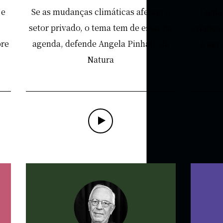
 e
Se as mudanças climáticas afetam o
Cuida
setor privado, o tema tem de estar na
criança,
bre
agenda, defende Angela Pinhati, da
é um 
Natura