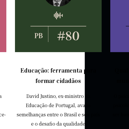
Educação: ferramenta para
Qual
formar cidadãos
mun
a
David Justino, ex-ministro da
O psic
Educação de Portugal, avalia
psicolo
ce-
semelhanças entre o Brasil e seu país
ser hu
e o desafio da qualidade