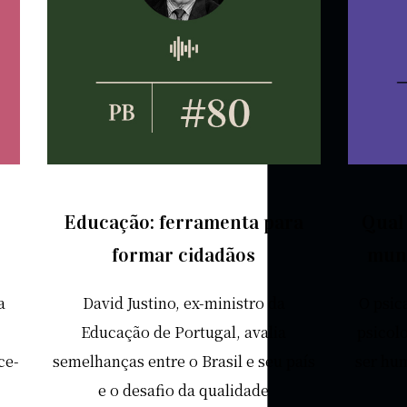
Educação: ferramenta para
Qual
formar cidadãos
mun
a
David Justino, ex-ministro da
O psic
Educação de Portugal, avalia
psicolo
ce-
semelhanças entre o Brasil e seu país
ser hu
e o desafio da qualidade