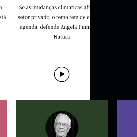
a,
Se as mudanças climáticas afetam o
Cuida
stá
setor privado, o tema tem de estar na
criança,
agenda, defende Angela Pinhati, da
é um 
Natura