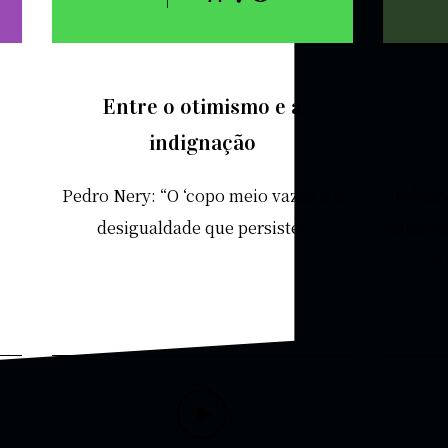
Entre o otimismo e a
indignação
Pedro Nery: “O ‘copo meio vazio’ é a
O físi
desigualdade que persiste”
estão a
e