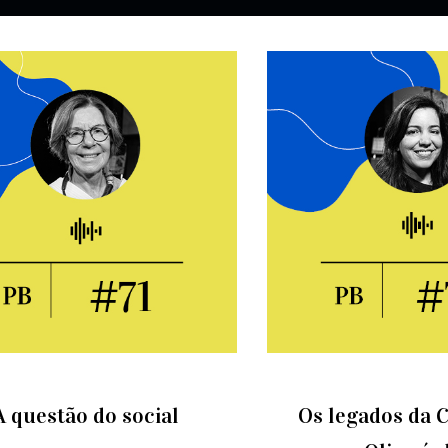
A questão do social
Os legados da C