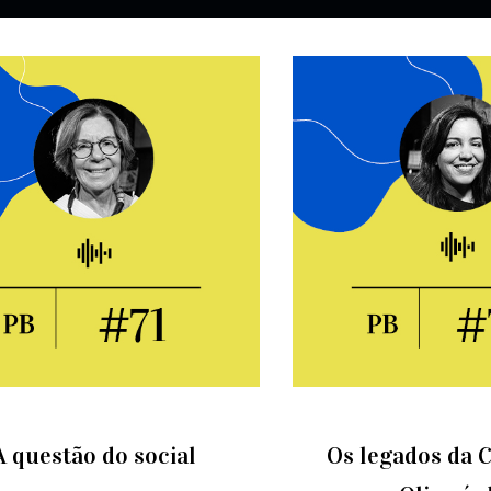
A questão do social
Os legados da C