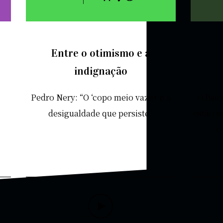
Entre o otimismo e a
indignação
Pedro Nery: “O ‘copo meio vazio’ é a
O físi
desigualdade que persiste”
estão a
e