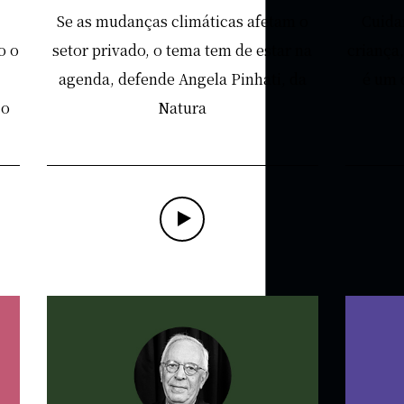
Se as mudanças climáticas afetam o
Cuida
o o
setor privado, o tema tem de estar na
criança,
agenda, defende Angela Pinhati, da
é um 
zo
Natura