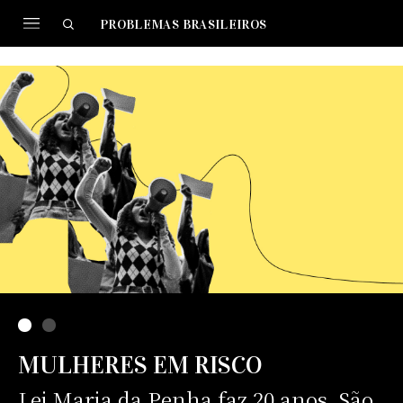
PROBLEMAS BRASILEIROS
MULHERES EM RISCO
Lei Maria da Penha faz 20 anos. São