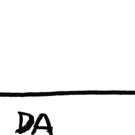
PB #447
18 de agosto de 201