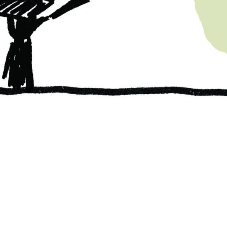
PB#481
01 de junho de 202
1
2