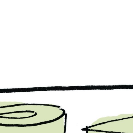
PB#492
04 de maio de 2026