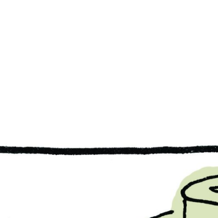
8
PB #493
06 de julho de 2026