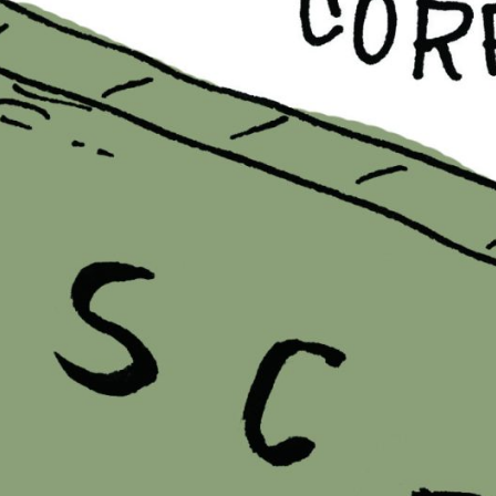
PB #487
01 de julho de 202