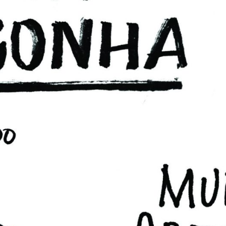
PB #491
02 de março de 202