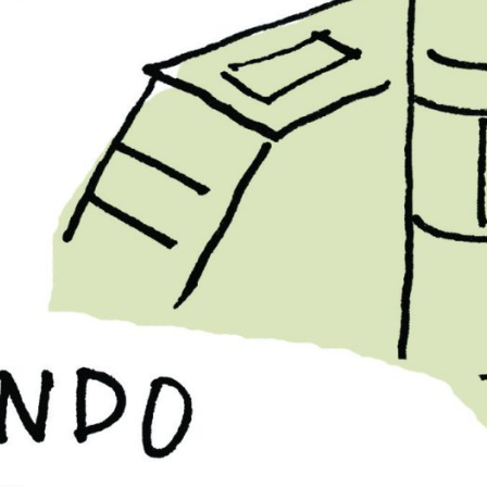
6
PB #490
05 de janeiro de 2026
PB