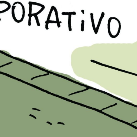
5
PB#486
01 de maio de 2025