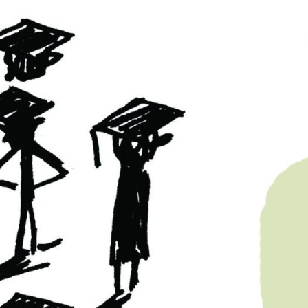
PB#484
01 de dezembro de 20