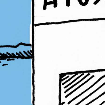
PB#485
01 de março de 2025
P