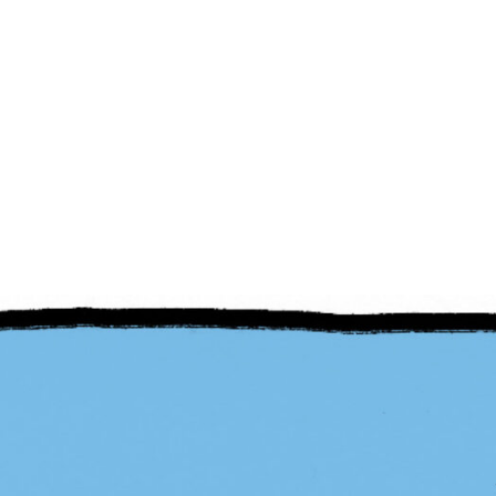
PB #493
06 de julho de 202