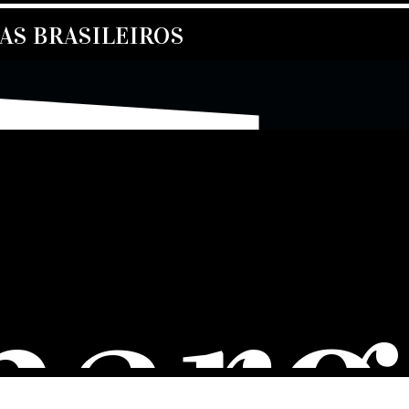
S BRASILEIROS
harg