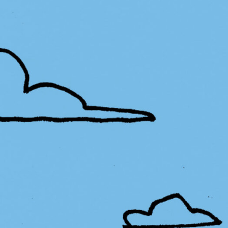
PB #490
05 de janeiro de 20