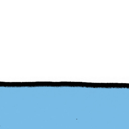
6
PB#492
04 de maio de 2026