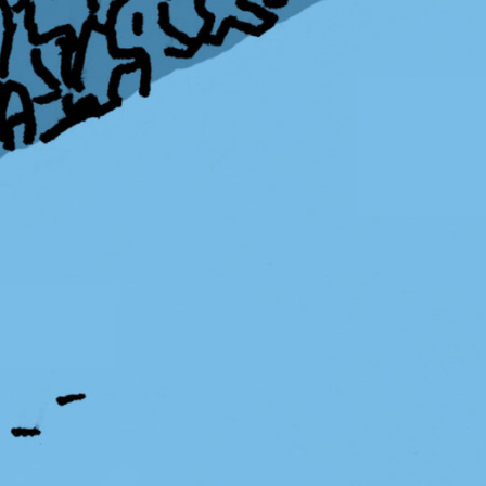
24
PB#482
01 de agosto de 2024