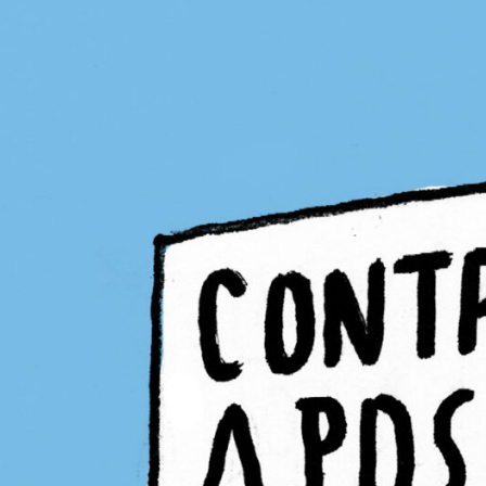
26
PB #489
03 de novembro de 2025