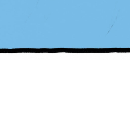
PB #480
18 de maio de 202
1
2