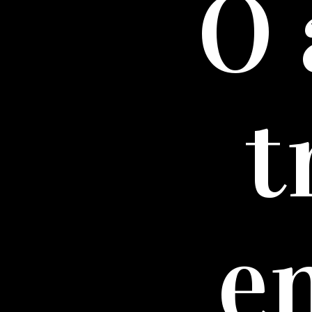
O 
t
e