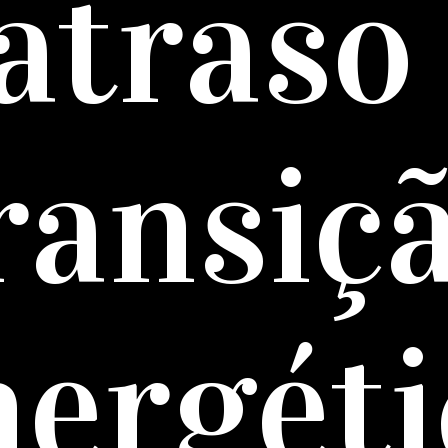
atraso
ransiç
nergéti