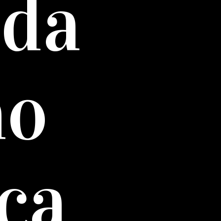
 da
ão
ca