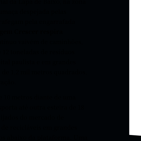
ial da Lapa de Baixo, na zona
fumaça despejada pelas
 trafegam pela engarrafada
agem Crescer respira
ínuo vaivém de caminhões,
 12 toneladas de resíduos
ital paulista e em grandes
 de 1,2 mil metros quadrados,
cação.
e 10 metros diante de uma
sporta até outra esteira de 18
lijados do mercado de
 de recicláveis em grandes
os abaixo da plataforma. Uma