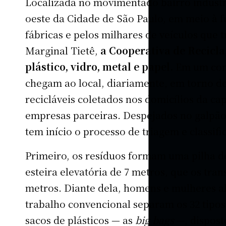
Localizada no movimentado bairro industr
oeste da Cidade de São Paulo, em meio à 
fábricas e pelos milhares de veículos que
Marginal Tietê,
a Cooperativa de Recicl
plástico, vidro, metal e papel.
Em um cont
chegam ao local, diariamente, em torno de
recicláveis coletados nos domicílios da cap
empresas parceiras. Despejados no galpão
tem início o processo de triagem e classifi
Primeiro, os resíduos formam uma pilha d
esteira elevatória de 7 metros, que os tran
metros. Diante dela, homens e mulheres a
trabalho convencional separam os 32 tipos
sacos de plásticos — as
big bags
—, dispost