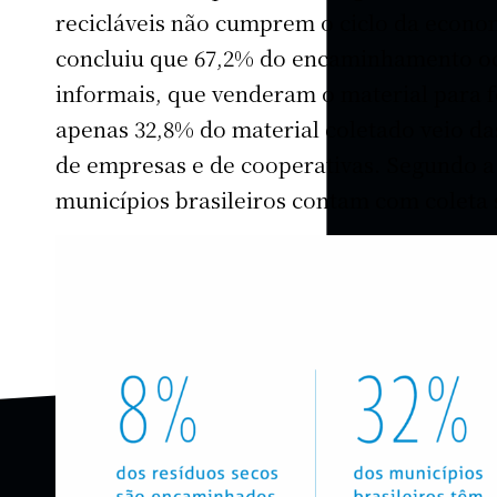
recicláveis não cumprem o ciclo da econo
concluiu que 67,2% do encaminhamento oc
informais, que venderam o material para 
apenas 32,8% do material coletado veio da
de empresas e de cooperativas. Segundo 
municípios brasileiros contam com coleta s