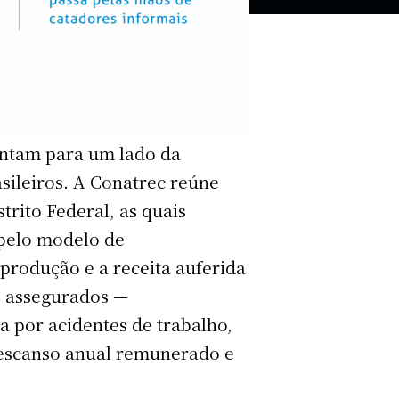
ontam para um lado da
asileiros. A Conatrec reúne
trito Federal, as quais
 pelo modelo de
rodução e a receita auferida
as assegurados —
 por acidentes de trabalho,
 descanso anual remunerado e