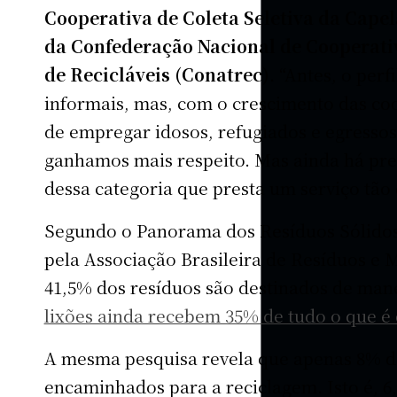
Cooperativa de Coleta Seletiva da Cape
da Confederação Nacional de Cooperati
de Recicláveis (Conatrec)
. “Antes, o perf
informais, mas, com o crescimento das co
de empregar idosos, refugiados e egressos 
ganhamos mais respeito. Mas ainda há prec
dessa categoria que presta um serviço tão e
Segundo o Panorama dos Resíduos Sólidos 
pela Associação Brasileira de Resíduos e
41,5% dos resíduos são destinados de mane
lixões ainda recebem 35% de tudo o que é 
A mesma pesquisa revela que apenas 8% d
encaminhados para a reciclagem. Isto é, 6