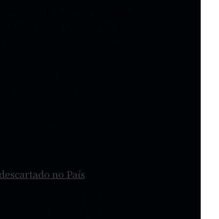
la do Socorro (Coopercaps) e
vas de Trabalho e Produção
il era de catadores e catadoras
operativas e o compromisso
do sistema prisional,
onceito e invisibilidade
ssencial”, reforça.
no Brasil 2024, realizado
 Meio Ambiente (Abrema),
ira inadequada, já que os
descartado no País
.
os resíduos secos foram
,7 milhões de toneladas de