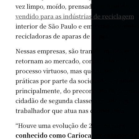
vez limpo, moído, prensado ou fundido, co
vendido para as indústrias de reciclagem
,
interior de São Paulo e em Estados vizinh
recicladoras de aparas de papel.
Nessas empresas, são transformados em e
retornam ao mercado, concluindo o ciclo 
processo virtuoso, mas que padece do de
práticas por parte da sociedade, da ausênci
principalmente, do preconceito da popula
cidadão de segunda classe o catador que p
trabalhador que atua nas cooperativas.
“Houve uma evolução de 20 anos para cá”,
conhecido como Carioca, ex-catador e a