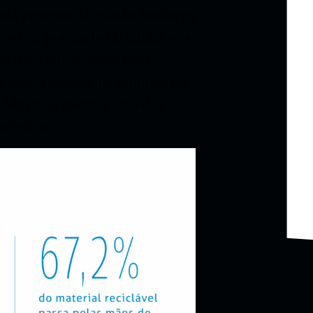
mia reversa. O estudo também
orreu por meio de catadores
ferros-velhos, enquanto
s concessionárias municipais,
a Abrema, apenas 32% dos
eletiva.