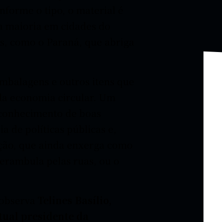
nforme o tipo, o material é
 a maioria em cidades do
os, como o Paraná, que abriga
mbalagens e outros itens que
da economia circular. Um
sconhecimento de boas
a de políticas públicas e,
ção, que ainda enxerga como
erambula pelas ruas, ou o
 observa
Telines Basílio,
tual presidente da