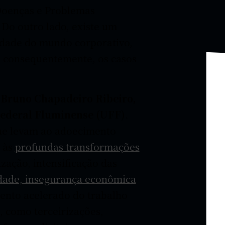
 Doenças e Problemas
Do outro lado, existe um
idade do mundo corporativo,
, consequentemente, os casos
a
Bruno Chapadeiro Ribeiro,
Federal Fluminense (UFF)
.
que levam ao adoecimento
s às
profundas transformações
ização, intensificação das
idade, insegurança econômica
mento acelerado do trabalho
, como terceirizações,