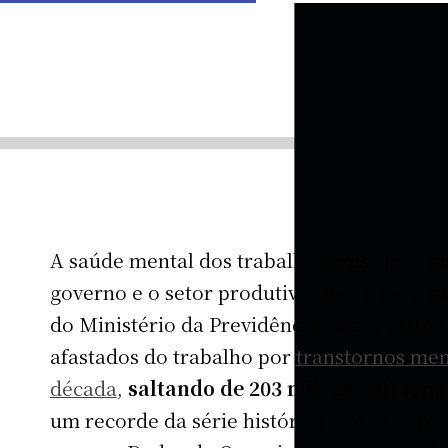
A saúde mental dos trabalhadores virou m
governo e o setor produtivo. Não é para 
do Ministério da Previdência Social (MPS)
afastados do trabalho por
transtornos men
década
,
saltando de 203 mil, em 2014, p
um recorde da série histórica. E não se t