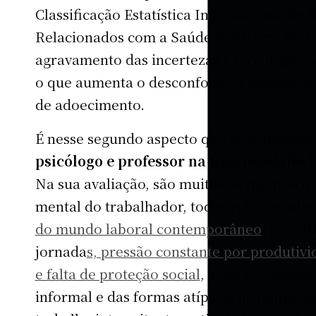
Classificação Estatística Internacional de
Relacionados com a Saúde (CID), em 2022. 
agravamento das incertezas e da complex
o que aumenta o desconforto, o estresse e
de adoecimento.
É nesse segundo aspecto que se concentr
psicólogo e professor na Universidade 
Na sua avaliação, são muitos os motivos 
mental do trabalhador, todos relacionado
do mundo laboral contemporâneo
: precar
jornada
s, pressão constante por produtiv
e falta de proteção social
, além do cresci
informal e das formas atípicas de emprego