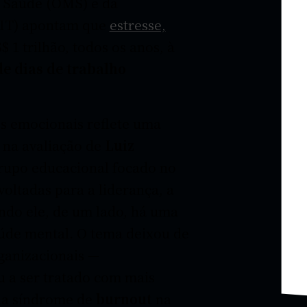
 Saúde (OMS) e da
OIT) apontam que
estresse,
 1 trilhão, todos os anos, à
de dias de trabalho
s emocionais reflete uma
 na avaliação de
Luiz
grupo educacional focado no
oltadas para a liderança, a
ndo ele, de um lado, há uma
aúde mental. O tema deixou de
ganizacionais —
 a ser tratado com mais
 da síndrome de
burnout
na