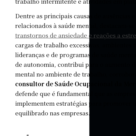
trabalho intermitente e atividades em plat
Dentre as principais causas de ausências 
relacionados à saúde mental, destacam-s
transtornos de ansiedade e reações a estr
cargas de trabalho excessivas, ambientes t
lideranças e de programas de saúde mental
de autonomia, contribui para o aumento 
mental no ambiente de trabalho, corrobo
consultor de Saúde Ocupacional da Mer
defende que é fundamental que as empres
implementem estratégias para promover u
equilibrado nas empresas.