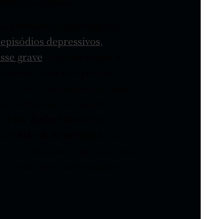
aformas digitais.
e afastamentos prolongados
e
episódios depressivos,
esse grave
. A combinação de
óxicos e falta de apoio das
, além do estigma e da falta
dos problemas de saúde
ra
Luiz Rafael Bezerra,
cer Marsh Benefícios
. Ele
as reconheçam esses fatores e
m ambiente mais saudável e