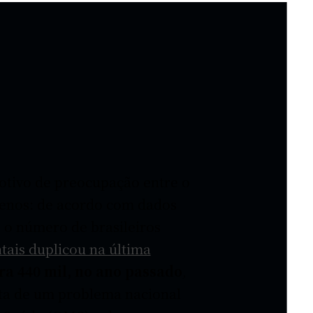
otivo de preocupação entre o
menos: de acordo com dados
, o número de brasileiros
tais duplicou na última
ara 440 mil, no ano passado
,
rata de um problema nacional