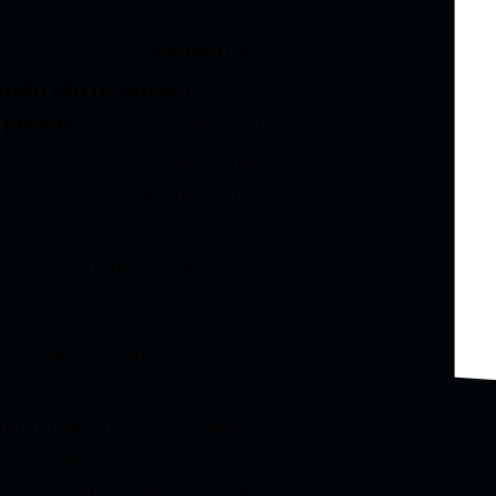
 Emprego (MTE)
revisou a
ndo obrigatório o
mpresas
, sob risco de multa.
 vigor no início deste mês,
, a fiscalização foi adiada
 nesta segunda-feira (26),
 seja, sem aplicação de
stabelece diretrizes gerais
) no Brasil. Na versão
xplicitamente os chamados
 Na prática, explica Ribeiro,
isam identificar, avaliar e