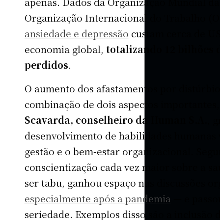
apenas. Dados da Organização Mundial da
Organização Internacional do Trabalho (
ansiedade e depressão
custam cerca de US$
economia global,
totalizando 12 bilhões 
perdidos
.
O aumento dos afastamentos por distúrbio
combinação de dois aspectos importantes,
Scavarda, conselheiro da Human S.A.
, 
desenvolvimento de habilidades humanas v
gestão e o bem-estar organizacional. Segu
conscientização cada vez maior sobre a s
ser tabu, ganhou espaço nas discussões or
especialmente após a pandemia
— e passou
seriedade. Exemplos disso são a inclusão