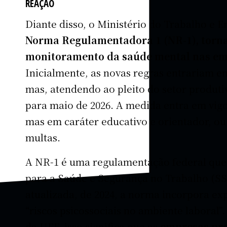
REAÇÃO
Diante disso, o Ministério do Trabalho e
Norma Regulamentadora 1 (NR-1), torna
monitoramento da saúde mental nas e
Inicialmente, as novas regras entrariam em
mas, atendendo ao pleito do setor produtivo
para maio de 2026. A medida entra em vigor
mas em caráter educativo e orientador, ou
multas.
A NR-1 é uma regulamentação federal que e
para a Saúde e Segurança no Trabalho (SST
atualizada, de 2024, a norma incorpora e
“riscos psicossociais no ambiente laboral”.
da UFF, isso significa que as
empresas prec