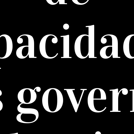
pacida
s gover