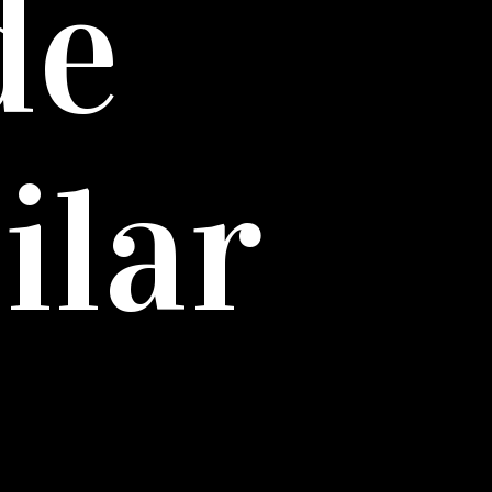
de
ilar