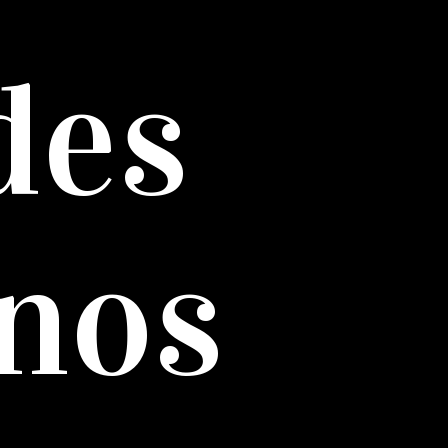
des
nos