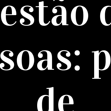
estão 
soas: p
de