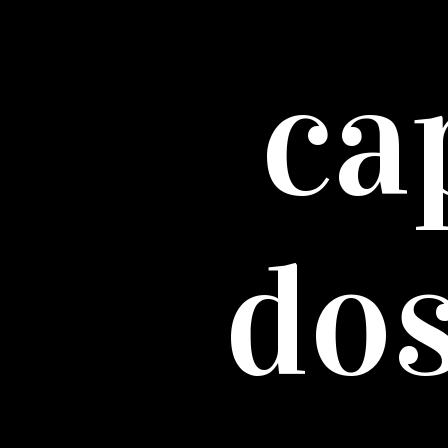
ca
do