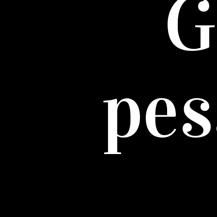
G
pes