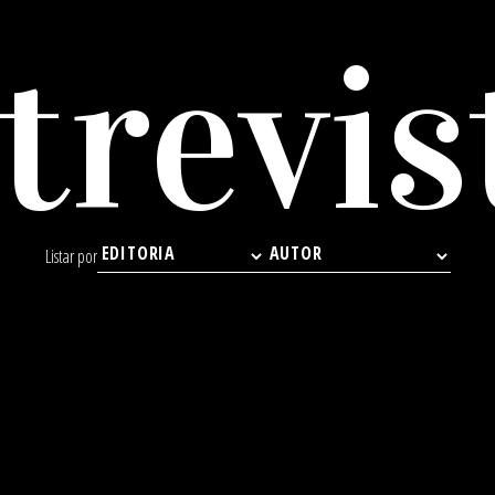
trevis
Listar por